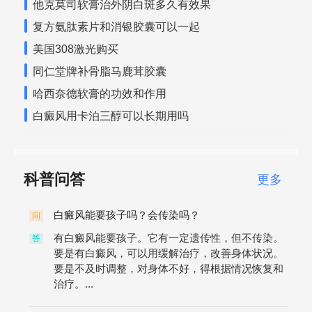
他克莫司软膏治外阴白斑多久有效果
复方氨肽素片和消银胶囊可以一起
美国308激光购买
同仁堂牌补骨脂马鹿茸胶囊
哈西奈德软膏的功效和作用
白癜风用卡泊三醇可以长期用吗
科普问答
更多
白癜风能要孩子吗？会传染吗？
问
有白癜风能要孩子。它有一定遗传性，但不传染。
答
要是有白癜风，可以用缓解治疗，改善身体状况。
要是不及时调整，对身体不好，得根据情况恢复和
治疗。...