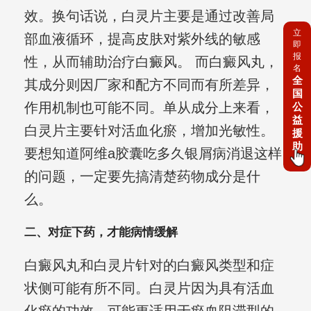
效。换句话说，白灵片主要是通过改善局
立
部血液循环，提高皮肤对紫外线的敏感
即
报
性，从而辅助治疗白癜风。 而白癜风丸，
名
全
其成分则因厂家和配方不同而有所差异，
国
作用机制也可能不同。单从成分上来看，
公
益
白灵片主要针对活血化瘀，增加光敏性。
援
助
要想知道阿维a胶囊吃多久银屑病消退这样
的问题，一定要先搞清楚药物成分是什
么。
二、对症下药，才能病情缓解
白癜风丸和白灵片针对的白癜风类型和症
状侧可能有所不同。白灵片因为具有活血