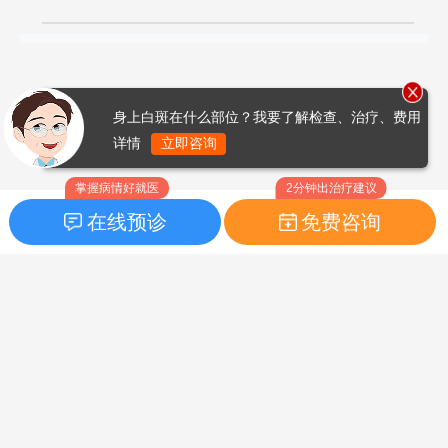
身上白斑在什么部位？我要了解检查、治疗、费用
详情
立即咨询
掌握病情好就医
2分钟出治疗建议
在线预诊
免费咨询
首页
|
药品指南
|
FAQ问题
Copyright © 2026
白癜风之家网
版权所有
鲁ICP备14010760号-3
声明：本站内容仅供参考，不作为诊断及医疗依据；部分文字及图
片均来自于网络，如侵犯到您的权益，请及时联系我们进行处理，
联系邮箱：skinhealth#foxmail.com（#改为@）。