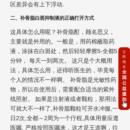
区差异会有上下浮动.
二、补骨脂白斑抑制液的正确打开方式
这具体怎么用呢？补骨脂酊，顾名思义，
主要就是外用的。一般是，用药棉蘸取药
液，涂抹在白斑处，然后轻轻摩擦5-全都5
立
即
分钟， 每天一到两次。 这只是个大概用
报
名
法，具体怎么用，还得听医生的，毕竟每
全
国
个人的情况不一样啊。 补骨脂是光敏性药
公
益
物，所以在使用后，需要配合适当的紫外
援
线照射。 如果是注射液或者颗粒，那用法
助
可就大不一样了,补骨脂颗粒可开水冲服,一
日2次,全都～2周为一个疗程,具体用量应遵
医嘱. 严格按照医嘱来，这才是王道啊，往