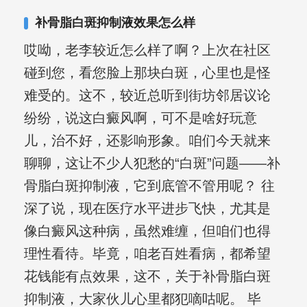
其对女性银屑病、顽固性银屑病、全身
补骨脂白斑抑制液效果怎么样
大面积、手脚部银屑病的治疗有丰富经
哎呦，老李较近怎么样了啊？上次在社区
验。
碰到您，看您脸上那块白斑，心里也是怪
难受的。这不，较近总听到街坊邻居议论
纷纷，说这白癜风啊，可不是啥好玩意
儿，治不好，还影响形象。咱们今天就来
聊聊，这让不少人犯愁的“白斑”问题——补
骨脂白斑抑制液，它到底管不管用呢？ 往
深了说，现在医疗水平进步飞快，尤其是
像白癜风这种病，虽然难缠，但咱们也得
理性看待。毕竟，咱老百姓看病，都希望
花钱能有点效果，这不，关于补骨脂白斑
抑制液，大家伙儿心里都犯嘀咕呢。 毕