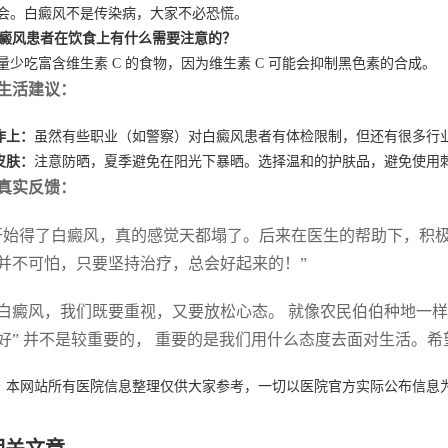
 不会。白癜风不是传染病，大家不必恐慌。
 白癜风患者在饮食上有什么需要注意的？
 尽量少吃富含维生素 C 的食物，因为维生素 C 可能会抑制黑色素的合成。
生活建议：
作上：
虽然有些职业（如警察）对白癜风患者有体检限制，但还有很多行
皮肤：
注意防晒，夏季避免在阳光下暴晒。选择温和的护肤品，避免使用
真实反馈：
开始得了白癜风，真的感觉天都塌了。后来在医生的帮助下，积
并不可怕，只要坚持治疗，总会好起来的！”
白癜风，我们既要重视，又要放松心态。 就像农民伯伯种地一样
好” 并不是较重要的， 重要的是我们用什么态度去面对生活。
：本网站所有医院信息整理仅供大家参考，一切以医院官方实际公布信息