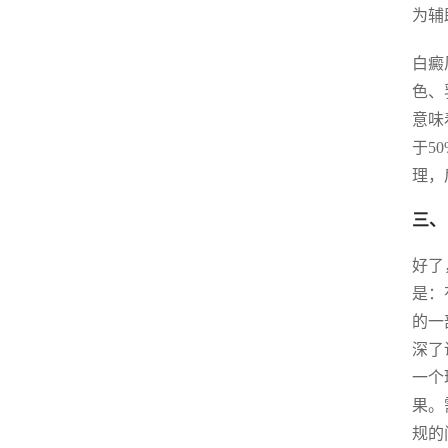
为辅
白癜
色、
意味
于5
理，
三、 
好了
是：
的一
深了
一个
果。
规的