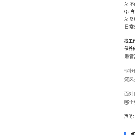
A:
Q:
A:
日常
找工
保养
患者
“刚
癜风
面对
哪个
声明