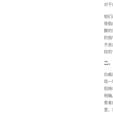
对于
咱们
骨脂
醒的
的指
不良
较的
二、
白癜
现一
但随
明确
患者
里，