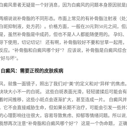
白癜风患者无疑是一个好消息，因为白癜风的问题本身原因就是
再细说说补骨脂的不同形态。市面上常见的有补骨脂注射液（处
白斑抑制液，处方药）。价格方面，一般在20元到50元之间，
是，虽然补骨脂是中成药，但也不是人人都能随便用的。 孕妇
导下使用，切记切记！ 还有啊，补骨脂较好不要和甘草一起用
反应。“补骨脂和白癜风哪个好”？ 应该说，补骨脂是白癜风综
“好与坏”。
 白癜风：需要正视的皮肤疾病
风，就像一面镜子，照出了我们对“美”的定义和对“异样”的焦
块块大小不一的白斑。 这些白斑表面光滑，轻轻搓揉后可能会有
着时间推移，这些小斑点会逐渐扩大，甚至连成一片。 白癜风并
。它不会直接威胁生命，但如果长期不治疗，可能会引发一些并
的心理影响往往很大，容易导致焦虑、抑郁等情绪问题。所以说
我想再次注意“补骨脂和白癜风哪个好”？ 这是一个伪命题， 