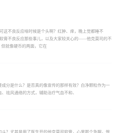
，可这不良反应啥时候是个头啊？红肿、痒，晚上觉都睡不
司软膏不良反应那些事儿，以及大家较关心的——他克莫司的不
，但就像硬币的两面，它在
要成分是什么？是否真的像宣传的那样有效？白净颗粒作为一
血、祛风通络的方式，辅助治疗气血不和、
如斗？尤其是用了医生开的他克莫司软膏，心里那个急啊，恨