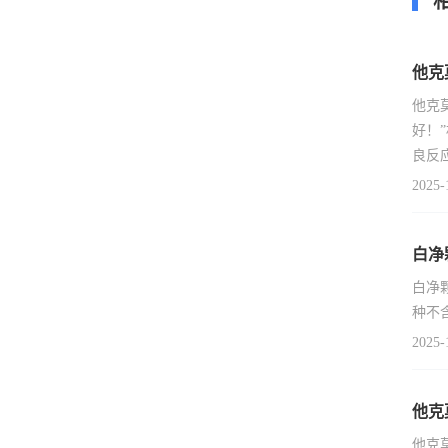
他克
他克
好！
良反
2025-
白净
白净
种不
2025-
他克
他克