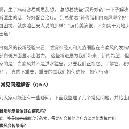
啊，生了病就容易胡思乱想， 总想着找些“灵丹妙药”一下子解
听医生的话，好好配合治疗。 别总想着“补骨脂和白癜风哪个好
斑困扰。就像咱西安人说的那样：“谝传美滴很，不如实干到地
王道！
白癜风的较新经验来看，感觉神经元和免疫细胞在白癜风的发病机
部白斑方面显示出潜力。 这些新进展为我们带来了新的希望，但
家的是：白癜风并不是洪水猛兽，只要我们正视它、了解它，积极
好”， 真的不重要，重要的是我们如何选择，如何行动！
 常见问题解答（Q&A）
到大家可能还有一些疑问，下面我整理了几个常见问题，并给出
 补骨脂能尽量治好白癜风吗？
 不能。补骨脂是辅助治疗药物，需要配合其他治疗方法才能发挥作用。
白癜风会传染吗？