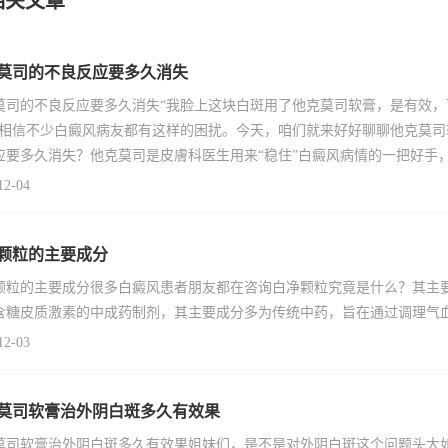
相关文章
莫司的不良反应要多久消失
莫司的不良反应要多久消失“我脸上这块白斑用了他克莫司软膏，是有效
”相信不少白癜风病友都有这样的困扰。今天，咱们就来好好聊聊他克莫
应要多久消失？他克莫司是皮膚科医生用来“稳住”白癜风病情的一把好手
12-04
颗粒的主要成分
颗粒的主要成分很多白癜风患者朋友都在咨询白净颗粒究竟是什么？其主
含糖皮质激素的中成药制剂，其主要成分多为传统中药，旨在通过调理气
12-03
莫司软膏治外阴白斑多久有效果
莫司软膏治外阴白斑多久有效果姐妹们，是不是对外阴白斑这个问题头大