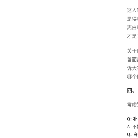
这人
是得
离白
才是
关于
善面
诉大
哪个
四、
考虑
Q:
A:
Q: 