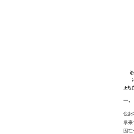
治
正规
一、
说起
拿来
因在