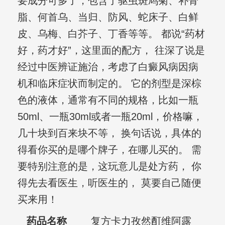
要成分可多了，包含了驱虫斑鸠菊、补骨
脂、何首乌、当归、防风、蛇床子、白鲜
皮、乌梅、白芥子、丁香等等。 都说“药材
好，药才好”，这里面的配方， 往深了说是
经过中医辨证施治，考虑了白癜风病因病
机和临床症状而制定的。 它的剂型是深棕
色的液体，通常有不同的规格，比如一瓶
50ml、一瓶30ml或者一瓶20ml，价格嘛，
几十块到百来块不等， 换句话说，具体的
得看你买的是哪个牌子，在哪儿买的。 需
要特别注意的是，这玩意儿是处方药， 你
得先去看医生，听医生的， 莫要自己随便
买来用！
药品名称
复方卡力孜然酊维阿露