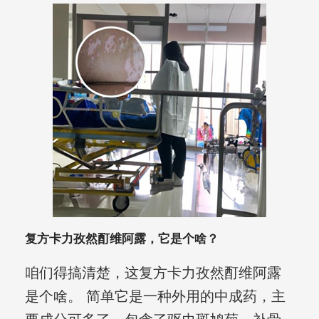
复方卡力孜然酊维阿露，它是个啥？
咱们得搞清楚，这复方卡力孜然酊维阿露
是个啥。 简单它是一种外用的中成药，主