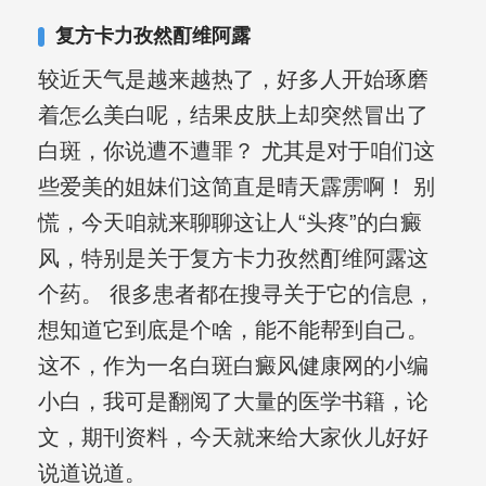
其对女性银屑病、顽固性银屑病、全身
复方卡力孜然酊维阿露
大面积、手脚部银屑病的治疗有丰富经
较近天气是越来越热了，好多人开始琢磨
验。
着怎么美白呢，结果皮肤上却突然冒出了
白斑，你说遭不遭罪？ 尤其是对于咱们这
些爱美的姐妹们这简直是晴天霹雳啊！ 别
慌，今天咱就来聊聊这让人“头疼”的白癜
风，特别是关于复方卡力孜然酊维阿露这
个药。 很多患者都在搜寻关于它的信息，
想知道它到底是个啥，能不能帮到自己。
这不，作为一名白斑白癜风健康网的小编
小白，我可是翻阅了大量的医学书籍，论
文，期刊资料，今天就来给大家伙儿好好
说道说道。