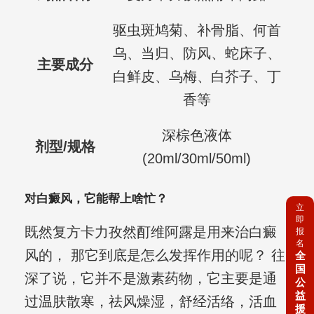
驱虫斑鸠菊、补骨脂、何首
乌、当归、防风、蛇床子、
主要成分
白鲜皮、乌梅、白芥子、丁
香等
深棕色液体
剂型/规格
(20ml/30ml/50ml)
对白癜风，它能帮上啥忙？
立
即
既然复方卡力孜然酊维阿露是用来治白癜
报
名
风的， 那它到底是怎么发挥作用的呢？ 往
全
国
深了说，它并不是激素药物，它主要是通
公
益
过温肤散寒，祛风燥湿，舒经活络，活血
援