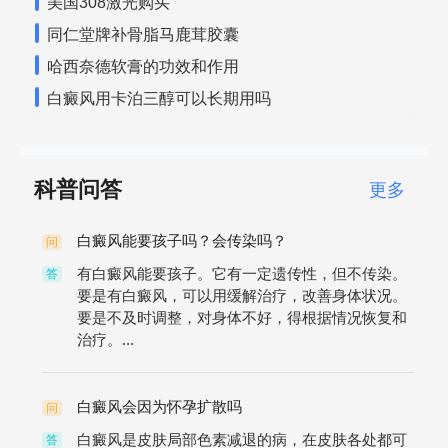
美国308激光购买
同仁堂牌补骨脂马鹿茸胶囊
哈西奈德软膏的功效和作用
白癜风用卡泊三醇可以长期用吗
科普问答
更多
白癜风能要孩子吗？会传染吗？
问
有白癜风能要孩子。它有一定遗传性，但不传染。
答
要是有白癜风，可以用缓解治疗，改善身体状况。
要是不及时调整，对身体不好，得根据情况恢复和
治疗。...
白癜风会因为怀孕扩散吗
问
白癜风是皮肤局部色素减退的病，在皮肤各处都可
答