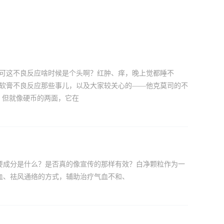
，可这不良反应啥时候是个头啊？红肿、痒，晚上觉都睡不
司软膏不良反应那些事儿，以及大家较关心的——他克莫司的不
，但就像硬币的两面，它在
要成分是什么？是否真的像宣传的那样有效？白净颗粒作为一
血、祛风通络的方式，辅助治疗气血不和、