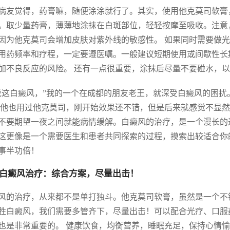
病友觉得，药膏嘛，随便涂涂就行了。其实，使用他克莫司软膏
。取少量药膏，薄薄地涂抹在白斑部位，轻轻按摩至吸收。注意
因为他克莫司会增加皮肤对紫外线的敏感性。 如果同时需要做
用药频率和疗程，一定要遵医嘱。一般建议短期使用或间歇性长
加不良反应的风险。 还有一点很重要，涂抹后尽量不要碰水，
说这白癜风，”我的一个在成都的朋友老王，就深受白癜风的困扰
 他也用过他克莫司，刚开始效果还不错，但是后来就感觉不显
不要期望一夜之间就能病情缓解。白癜风的治疗，是一个漫长的
这更像是一个需要医生和患者共同探索的过程，摸索出较适合你
事半功倍！
白癜风治疗：综合方案，尽量出击！
风的治疗，从来都不是单打独斗。他克莫司软膏，虽然是一个不错
胜白癜风，我们需要多管齐下，尽量出击！可以配合光疗、口服
也是非常重要的。 健康饮食，均衡营养，睡眠充足，保持心情愉