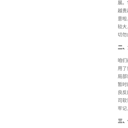
展。
越贵
意啦
较大
切勿
二、
咱们
用了
局部
暂时
良反
司软
牢记
三、