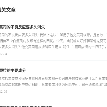
相关文章
莫司的不良反应要多久消失
莫司的不良反应要多久消失“我脸上这块白斑用了他克莫司软膏，是有效
”相信不少白癜风病友都有这样的困扰。今天，咱们就来好好聊聊他克莫
应要多久消失？他克莫司是皮膚科医生用来“稳住”白癜风病情的一把好手
12-04
颗粒的主要成分
颗粒的主要成分很多白癜风患者朋友都在咨询白净颗粒究竟是什么？其主
含糖皮质激素的中成药制剂，其主要成分多为传统中药，旨在通过调理气
12-03