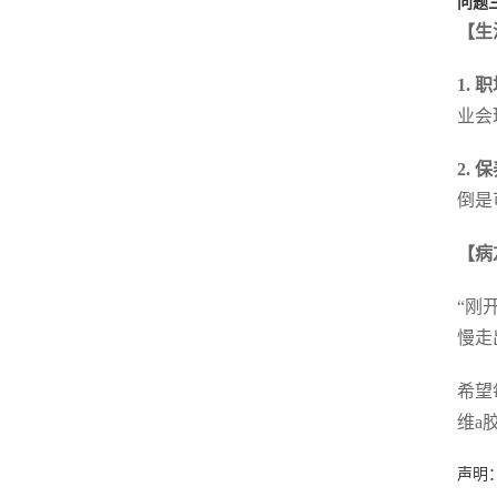
问题
【生
1. 
业会
2.
倒是
【病
“刚
慢走
希望
维a
声明