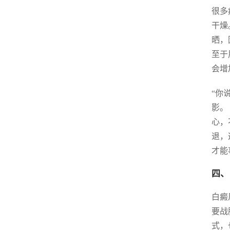
很多
干燥
晒，
至于
会增
“你
影。
心，
退，
才能
四、
白癜
要战
式，