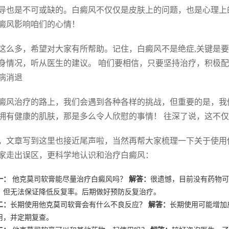
导也是不可或缺的。白癜风不仅仅是皮肤上的问题，也是心理上
癜风影响咱们的心情！
这么多，希望对大家有所帮助。记住，白癜风不是绝症,关键是要
身情况，听从医生的建议。 咱们要相信，只要坚持治疗，积极
病消退
癜风治疗的路上，我们会遇到各种各样的挑战，但重要的是，我
拥有健康的肌肤，那是多么令人欣慰的事情！ 往深了说，这不
，文章写到这里也接近尾声啦，当然再帮大家梳理一下关于使用
家走出误区，更科学地认识和治疗白癜风：
一：
他克莫司软膏能尽量治疗白癜风吗？
解答：
很遗憾，目前没有药物可
，但无法保证降低反复率。后期做好预防反复治疗。
二：
长期使用他克莫司软膏会有什么不良反应？
解答：
长期使用可能增加
用，并定期复查。