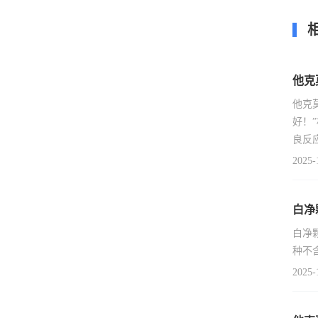
他克
他克
好！
良反
2025-
白净
白净
种不
2025-