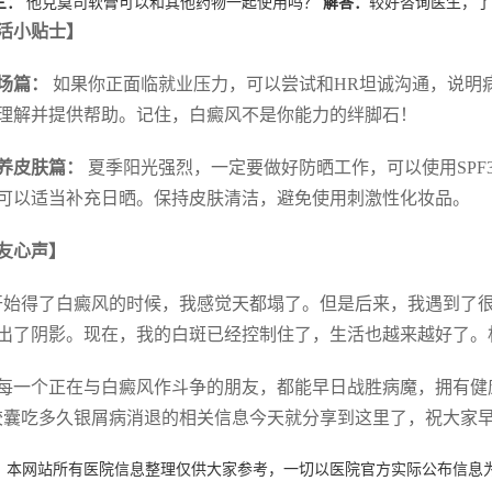
三：
他克莫司软膏可以和其他药物一起使用吗？
解答：
较好咨询医生，了
活小贴士】
职场篇：
如果你正面临就业压力，可以尝试和HR坦诚沟通，说明
理解并提供帮助。记住，白癜风不是你能力的绊脚石！
 保养皮肤篇：
夏季阳光强烈，一定要做好防晒工作，可以使用SPF
可以适当补充日晒。保持皮肤清洁，避免使用刺激性化妆品。
友心声】
开始得了白癜风的时候，我感觉天都塌了。但是后来，我遇到了
出了阴影。现在，我的白斑已经控制住了，生活也越来越好了。
每一个正在与白癜风作斗争的朋友，都能早日战胜病魔，拥有健
胶囊吃多久银屑病消退的相关信息今天就分享到这里了，祝大家
：本网站所有医院信息整理仅供大家参考，一切以医院官方实际公布信息