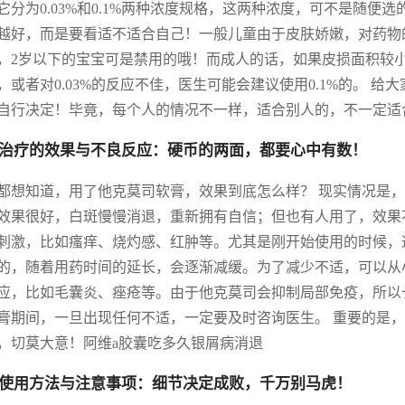
它分为0.03%和0.1%两种浓度规格，这两种浓度，可不是随
越好，而是要看适不适合自己！一般儿童由于皮肤娇嫩，对药物的
，2岁以下的宝宝可是禁用的哦！而成人的话，如果皮损面积较小
，或者对0.03%的反应不佳，医生可能会建议使用0.1%的。 
自行决定！毕竟，每个人的情况不一样，适合别人的，不一定适
治疗的效果与不良反应：硬币的两面，都要心中有数！
都想知道，用了他克莫司软膏，效果到底怎么样？ 现实情况是
效果很好，白斑慢慢消退，重新拥有自信；但也有人用了，效果
刺激，比如瘙痒、烧灼感、红肿等。尤其是刚开始使用的时候，
的，随着用药时间的延长，会逐渐减缓。为了减少不适，可以从
应，比如毛囊炎、痤疮等。由于他克莫司会抑制局部免疫，所以
膏期间，一旦出现任何不适，一定要及时咨询医生。 重要的是
，切莫大意！阿维a胶囊吃多久银屑病消退
使用方法与注意事项：细节决定成败，千万别马虎！