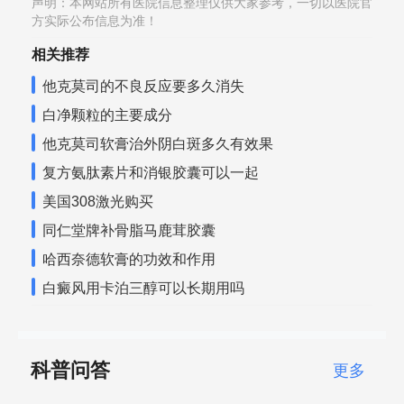
声明：本网站所有医院信息整理仅供大家参考，一切以医院官
方实际公布信息为准！
相关推荐
他克莫司的不良反应要多久消失
白净颗粒的主要成分
他克莫司软膏治外阴白斑多久有效果
复方氨肽素片和消银胶囊可以一起
美国308激光购买
同仁堂牌补骨脂马鹿茸胶囊
哈西奈德软膏的功效和作用
白癜风用卡泊三醇可以长期用吗
科普问答
更多