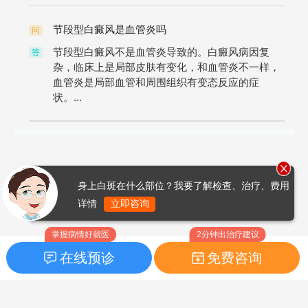
节段型白癜风是血管炎吗
问
节段型白癜风不是血管炎导致的。白癜风病因复
答
杂，临床上是局部皮肤有变化，和血管炎不一样，
血管炎是局部血管和周围组织有变态反应的症
状。...
身上白斑在什么部位？我要了解检查、治疗、费用
详情
立即咨询
掌握病情好就医
2分钟出治疗建议
在线预诊
免费咨询
首页
|
药品指南
|
FAQ问题