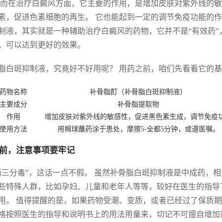
 而在治疗白癜风方面，它主要的作用，是增加皮肤对紫外线的
素，促进色素细胞的再生。 它也能起到一定的调节免疫功能的作
制液，其实就是一种辅助治疗白癜风的药物，它并不是“有效药”
，可以达到更好的效果。
脂白斑抑制液，究竟好不好用呢？ 用药之前，咱们先看看它的
药物名称
补骨脂酊（补骨脂白斑抑制液）
主要成分
补骨脂提取物
作用
增加皮肤对紫外线的敏感性，促进黑色素生成，调节免疫
使用方法
用棉球蘸药涂于患处，摩擦5-全都5分钟，或遵医嘱。
前，注意事项要牢记
药三分毒”，这话一点不假。 虽然补骨脂白斑抑制液是中成药，
些特殊人群，比如孕妇、儿童和老年人等等，较好在医生的指导
用。 值得提醒的是，如果药物受潮、变质，或者已经过了保质期
格按照医生的指导和说明书上的用法用量来，切记不可擅自增加剂