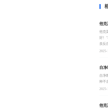
他克
他克
好！
良反
2025-
白净
白净
种不
2025-
他克