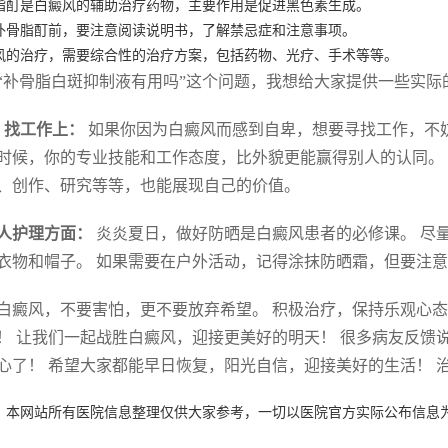
脂酊是白癜风的辅助治疗药物，主要作用是促进黑色素生成。
补骨脂酊前，要注意阅读说明书，了解禁忌症和注意事项。
风的治疗，需要综合性的治疗方案，包括药物、光疗、手术等等。
“补骨脂白斑抑制液有用吗”这个问题，我想给大家提供一些实际
.
找工作上：
如果你因为白癜风而感到自卑，想要寻找工作，不
时候，你的专业技能和工作态度，比外貌更能赢得别人的认同。
、创作、研究等等，也能展现自己的价值。
人护理方面：
炎炎夏日，做好防晒是白癜风患者的必修课。 尽
衣物和帽子。 如果需要在户外活动，记得涂抹防晒霜，但要注
白癜风，不要害怕，更不要放弃希望。 积极治疗，保持乐观心态
！ 让我们一起战胜白癜风，迎接更美好的明天！ 很多病友反馈
心了！ 希望大家都能早日恢复，阳光自信，迎接美好的生活！ 
：本网站所有医院信息整理仅供大家参考，一切以医院官方实际公布信息