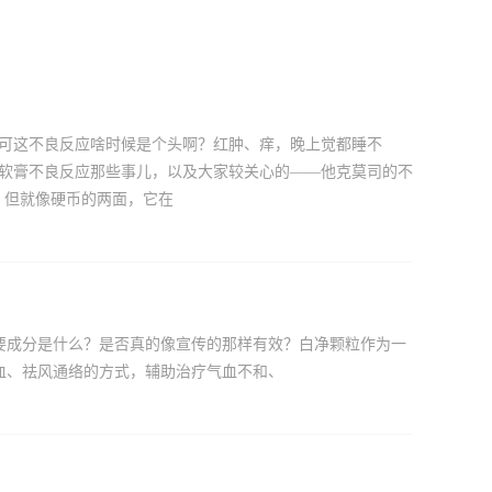
，可这不良反应啥时候是个头啊？红肿、痒，晚上觉都睡不
司软膏不良反应那些事儿，以及大家较关心的——他克莫司的不
，但就像硬币的两面，它在
要成分是什么？是否真的像宣传的那样有效？白净颗粒作为一
血、祛风通络的方式，辅助治疗气血不和、