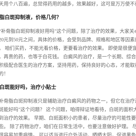
天用个八百遍，总觉得药用的越多，效果越好，这可是万万使不
脂白斑抑制液，价格几何？
“补骨脂白斑抑制液好用吗”这个问题，除了治疗的效果，大家关
20元到50元之间，具体的价格，会受到品牌、规格和地区等因
。 咱们买药，不能光看价格，更要看治疗的效果。 即使是很便
，再贵的药，也等于白花钱。 白癜风的治疗，是一个长期、综合
积极配合医生的治疗方案，坚持用药，保持良好的心态，才能取
的！
白斑能好吗，治疗小贴士
补骨脂白斑抑制液只是辅助治疗白癜风的药物之一，但它在治疗
斑能好吗”这个问题？ 这个问题，咱得辩证地看待，白斑的面
到治疗的效果。 早期、白斑面积小的患者，尽量治疗的可能性
些。 除了药物治疗，咱们在日常生活中，也要注意做好护理。 
很容易加重病情。 可以适当进行户外活动，晒晒太阳，促进黑色