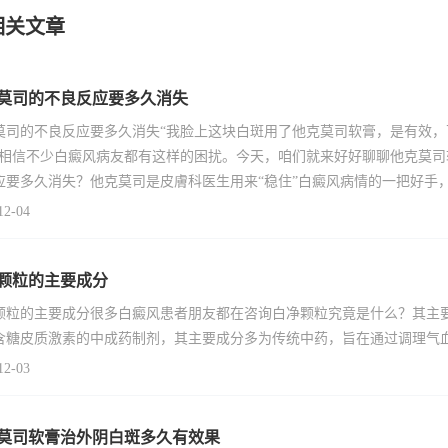
相关文章
莫司的不良反应要多久消失
莫司的不良反应要多久消失“我脸上这块白斑用了他克莫司软膏，是有效
”相信不少白癜风病友都有这样的困扰。今天，咱们就来好好聊聊他克莫
应要多久消失？他克莫司是皮膚科医生用来“稳住”白癜风病情的一把好手
12-04
颗粒的主要成分
颗粒的主要成分很多白癜风患者朋友都在咨询白净颗粒究竟是什么？其主
含糖皮质激素的中成药制剂，其主要成分多为传统中药，旨在通过调理气
12-03
莫司软膏治外阴白斑多久有效果