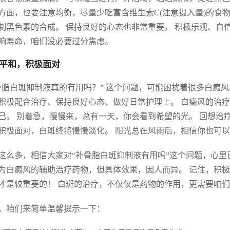
方面，也要注意均衡，尽量少吃富含维生素C(注意摄入量)的食物
制黑色素的合成。 保持良好的心态也非常重要。 积极乐观、自
响寿命，咱们没必要过分焦虑。
平和，积极面对
骨脂白斑抑制液真的有用吗？” 这个问题，可能困扰着很多白癜
积极配合治疗、保持良好心态、做好日常护理上。 白癜风的治
己。 别着急，慢慢来，总有一天，你会看到希望的光。 回想治
积极面对，白斑终将慢慢淡化。 阳光总在风雨后，相信你也可
这么多，相信大家对“补骨脂白斑抑制液有用吗”这个问题，心里
为白癜风的辅助治疗药物，但具体效果，因人而异。 记住，积
才是较重要的！ 白斑的治疗，不仅仅是药物的作用，更需要咱
，咱们来简单温馨提示一下：