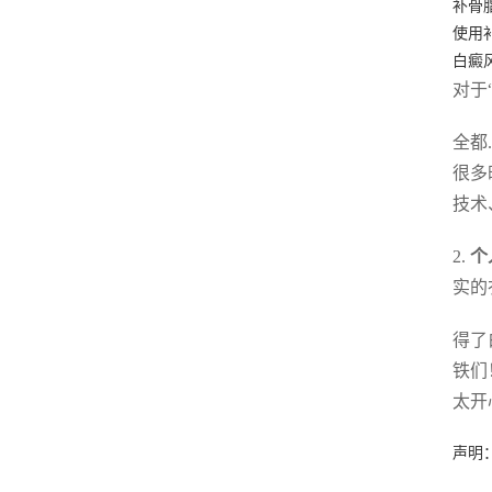
补骨
使用
白癜
对于
全都
很多
技术
2.
个
实的
得了
铁们
太开
声明