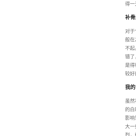
得一
补骨
对于
般在
不起
错了
是得
较好
我的
虽然
的白
影响
大一
烈，