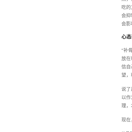
吃的
会抑
会影
心态
“补
放在
信自
望，
说了
以作
理，
现在