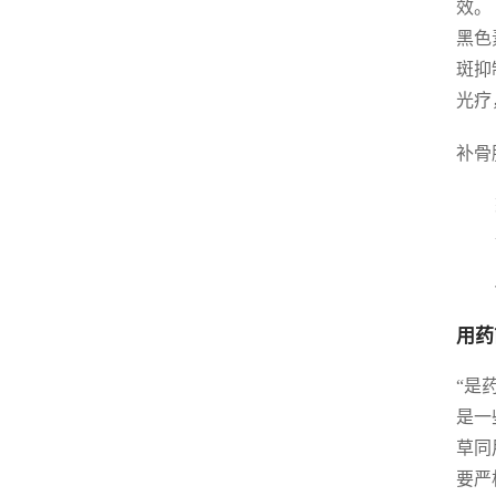
效。
黑色
斑抑
光疗
补骨
用药
“是
是一
草同
要严