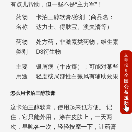
有点儿帮助，但一些不是“主力军”！
药物
卡泊三醇软膏/擦剂（商品名：
名称
达力士、得肤宝、澳夫清等）
药物
处方药，非激素类药物，维生素
类别
D3衍生物
立
即
报
主要
银屑病（牛皮癣）；可能对某些
名
全
用途
轻度或局部性白癜风有辅助效果
国
公
益
怎么用卡泊三醇软膏
援
助
这卡泊三醇软膏，使用起来也方便。 记
住，它只能外用， 涂在皮肤上，一天两
次，早晚各一次，轻轻按摩一下，让药膏