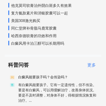
他克莫司软膏治外阴白斑多久有效果
复方氨肽素片和消银胶囊可以一起
美国308激光购买
同仁堂牌补骨脂马鹿茸胶囊
哈西奈德软膏的功效和作用
白癜风用卡泊三醇可以长期用吗
科普问答
更多
白癜风能要孩子吗？会传染吗？
问
有白癜风能要孩子。它有一定遗传性，但不传染。
答
要是有白癜风，可以用缓解治疗，改善身体状况。
要是不及时调整，对身体不好，得根据情况恢复和
治疗。...