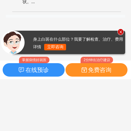
状。...
身上白斑在什么部位？我要了解检查、治疗、费用
详情
立即咨询
掌握病情好就医
2分钟出治疗建议
在线预诊
免费咨询
首页
|
药品指南
|
FAQ问题
Copyright © 2026
白癜风之家网
版权所有
鲁ICP备14010760号-3
声明：本站内容仅供参考，不作为诊断及医疗依据；部分文字及图
片均来自于网络，如侵犯到您的权益，请及时联系我们进行处理，
联系邮箱：skinhealth#foxmail.com（#改为@）。