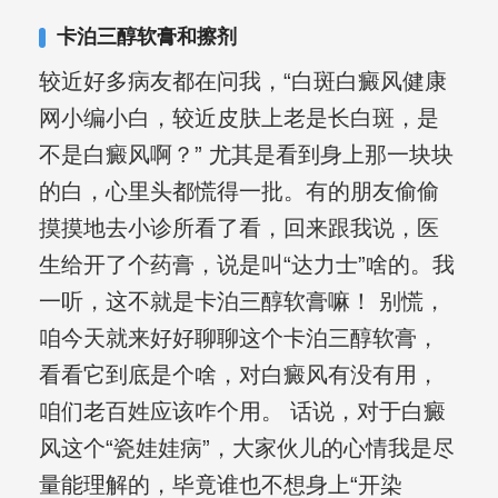
复发期;临床运用中医的辨证施治，理法
卡泊三醇软膏和擦剂
方药，综合治疗方面，建树颇丰。
较近好多病友都在问我，“白斑白癜风健康
网小编小白，较近皮肤上老是长白斑，是
不是白癜风啊？” 尤其是看到身上那一块块
的白，心里头都慌得一批。有的朋友偷偷
摸摸地去小诊所看了看，回来跟我说，医
生给开了个药膏，说是叫“达力士”啥的。我
一听，这不就是卡泊三醇软膏嘛！ 别慌，
咱今天就来好好聊聊这个卡泊三醇软膏，
看看它到底是个啥，对白癜风有没有用，
咱们老百姓应该咋个用。 话说，对于白癜
风这个“瓷娃娃病”，大家伙儿的心情我是尽
量能理解的，毕竟谁也不想身上“开染