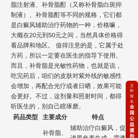
脂注射液、补骨脂酊（又称补骨脂白斑抑
制液）、补骨脂酊等不同的规格，它们都
是白癜风辅助治疗药物的一种，价格嘛，
大概在20元到50元之间，当然具体价格得
看品牌和地区。 值得注意的是，它属于处
方药，所以一定要在医生的指导下使用。
而且，补骨脂是光敏性药物，也就是说，
吃完药后，咱们的皮肤对紫外线的敏感性
会增加，再配合光疗或者日晒，效果可能
立
即
会更好。不过，这剂量和照射时间，都得
报
名
听医生的，别自己瞎琢磨。
全
国
药品类型
主要成分
特点
公
益
辅助治疗白癜风，促
援
补骨脂、
助