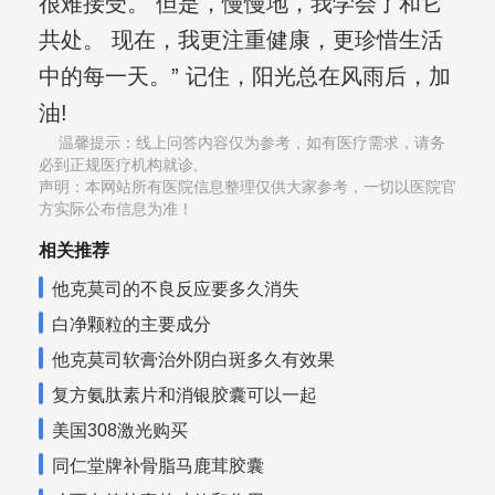
很难接受。 但是，慢慢地，我学会了和它
共处。 现在，我更注重健康，更珍惜生活
中的每一天。” 记住，阳光总在风雨后，加
油!
温馨提示：线上问答内容仅为参考，如有医疗需求，请务
必到正规医疗机构就诊,
声明：本网站所有医院信息整理仅供大家参考，一切以医院官
方实际公布信息为准！
相关推荐
他克莫司的不良反应要多久消失
白净颗粒的主要成分
他克莫司软膏治外阴白斑多久有效果
复方氨肽素片和消银胶囊可以一起
美国308激光购买
同仁堂牌补骨脂马鹿茸胶囊