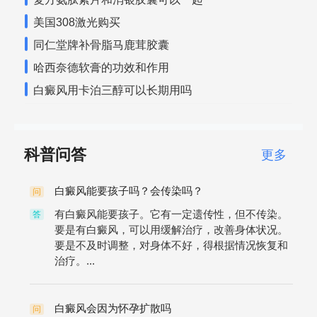
美国308激光购买
同仁堂牌补骨脂马鹿茸胶囊
哈西奈德软膏的功效和作用
白癜风用卡泊三醇可以长期用吗
科普问答
更多
白癜风能要孩子吗？会传染吗？
问
有白癜风能要孩子。它有一定遗传性，但不传染。
答
要是有白癜风，可以用缓解治疗，改善身体状况。
要是不及时调整，对身体不好，得根据情况恢复和
治疗。...
白癜风会因为怀孕扩散吗
问