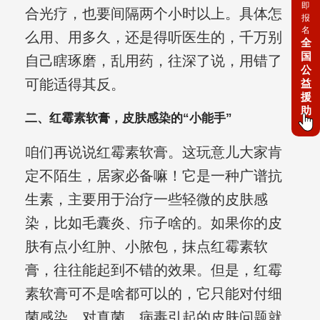
即
合光疗，也要间隔两个小时以上。具体怎
报
名
么用、用多久，还是得听医生的，千万别
全
国
自己瞎琢磨，乱用药，往深了说，用错了
公
可能适得其反。
益
援
助
二、红霉素软膏，皮肤感染的“小能手”
咱们再说说红霉素软膏。这玩意儿大家肯
定不陌生，居家必备嘛！它是一种广谱抗
生素，主要用于治疗一些轻微的皮肤感
染，比如毛囊炎、疖子啥的。如果你的皮
肤有点小红肿、小脓包，抹点红霉素软
膏，往往能起到不错的效果。但是，红霉
素软膏可不是啥都可以的，它只能对付细
菌感染，对真菌、病毒引起的皮肤问题就