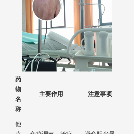
药
物
主要作用
注意事项
名
称
他