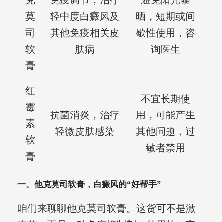
克
免疫调节，治疗
避免阳光暴
莫
轻中度白癜风及
晒，短期或间
司
其他免疫相关皮
歇性使用，咨
软
肤病
询医生
膏
红
不宜长期使
霉
抗菌消炎，治疗
用，可能产生
素
轻微皮肤感染
其他问题，过
软
敏者禁用
膏
一、他克莫司软膏，白癜风的“好帮手”
咱们来聊聊他克莫司软膏。这货可不是激