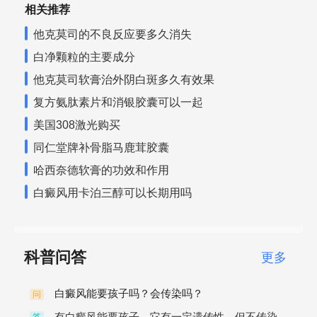
相关推荐
他克莫司的不良反应要多久消失
白净颗粒的主要成分
他克莫司软膏治外阴白斑多久有效果
复方氨肽素片和消银胶囊可以一起
美国308激光购买
同仁堂牌补骨脂马鹿茸胶囊
哈西奈德软膏的功效和作用
白癜风用卡泊三醇可以长期用吗
科普问答
更多
白癜风能要孩子吗？会传染吗？
问
有白癜风能要孩子。它有一定遗传性，但不传染。
答