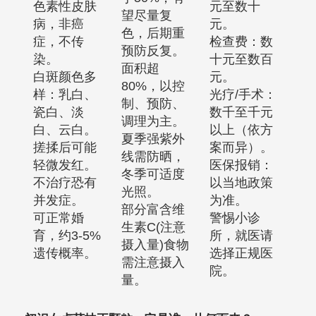
色素性皮肤
元至数十
望尽量复
病，非癌
元。
色，后期重
症，不传
检查费：数
预防反复。
染。
十元至数百
面积超
白斑颜色多
元。
80%，以控
样：乳白、
光疗/手术：
制、预防、
瓷白、淡
数千至千元
调理为主。
白、云白。
以上（依方
夏季强紫外
搓揉后可能
案而异）。
线需防晒，
轻微发红。
医保报销：
冬季可适度
不治疗恐有
以当地政策
光照。
并发症。
为准。
部分富含维
可正常婚
警惕小诊
生素C(注意
育，约3-5%
所，就医请
摄入量)食物
遗传概率。
选择正规医
需注意摄入
院。
量。