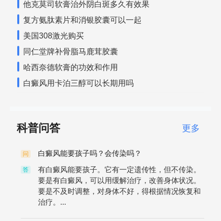
他克莫司软膏治外阴白斑多久有效果
复方氨肽素片和消银胶囊可以一起
美国308激光购买
同仁堂牌补骨脂马鹿茸胶囊
哈西奈德软膏的功效和作用
白癜风用卡泊三醇可以长期用吗
科普问答
更多
白癜风能要孩子吗？会传染吗？
问
有白癜风能要孩子。它有一定遗传性，但不传染。
答
要是有白癜风，可以用缓解治疗，改善身体状况。
要是不及时调整，对身体不好，得根据情况恢复和
治疗。...