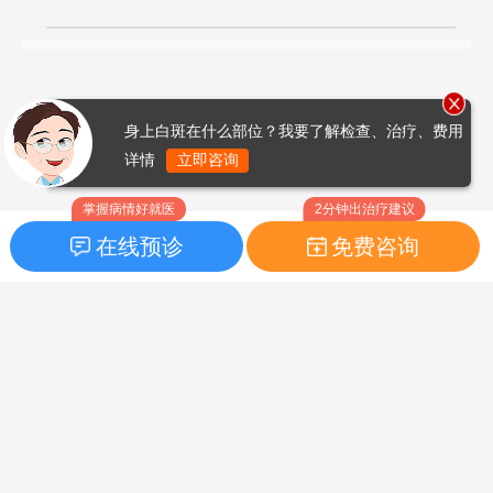
身上白斑在什么部位？我要了解检查、治疗、费用
详情
立即咨询
掌握病情好就医
2分钟出治疗建议
在线预诊
免费咨询
首页
|
药品指南
|
FAQ问题
Copyright © 2026
白癜风之家网
版权所有
鲁ICP备14010760号-3
声明：本站内容仅供参考，不作为诊断及医疗依据；部分文字及图
片均来自于网络，如侵犯到您的权益，请及时联系我们进行处理，
联系邮箱：skinhealth#foxmail.com（#改为@）。