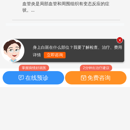
血管炎是局部血管和周围组织有变态反应的症
状。...
身上白斑在什么部位？我要了解检查、治疗、费用
详情
立即咨询
掌握病情好就医
2分钟出治疗建议
在线预诊
免费咨询
首页
|
药品指南
|
FAQ问题
Copyright © 2026
白癜风之家网
版权所有
鲁ICP备14010760号-3
声明：本站内容仅供参考，不作为诊断及医疗依据；部分文字及图
片均来自于网络，如侵犯到您的权益，请及时联系我们进行处理，
联系邮箱：skinhealth#foxmail.com（#改为@）。