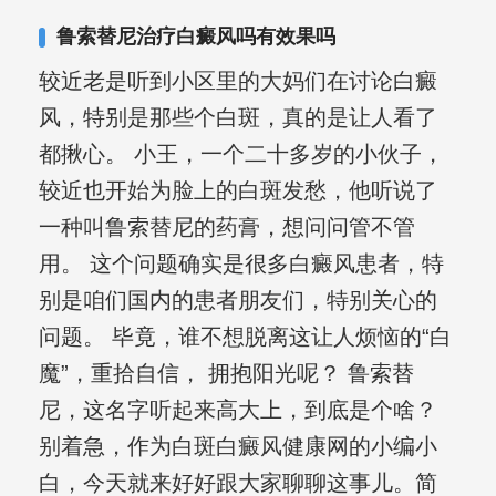
复发期;临床运用中医的辨证施治，理法
鲁索替尼治疗白癜风吗有效果吗
方药，综合治疗方面，建树颇丰。
较近老是听到小区里的大妈们在讨论白癜
风，特别是那些个白斑，真的是让人看了
都揪心。 小王，一个二十多岁的小伙子，
较近也开始为脸上的白斑发愁，他听说了
一种叫鲁索替尼的药膏，想问问管不管
用。 这个问题确实是很多白癜风患者，特
别是咱们国内的患者朋友们，特别关心的
问题。 毕竟，谁不想脱离这让人烦恼的“白
魔”，重拾自信， 拥抱阳光呢？ 鲁索替
尼，这名字听起来高大上，到底是个啥？
别着急，作为白斑白癜风健康网的小编小
白，今天就来好好跟大家聊聊这事儿。简