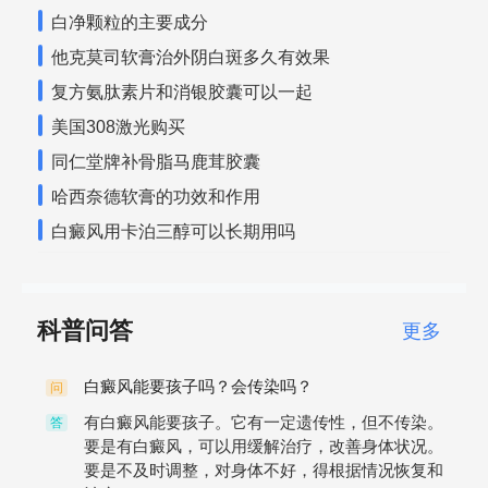
白净颗粒的主要成分
他克莫司软膏治外阴白斑多久有效果
复方氨肽素片和消银胶囊可以一起
美国308激光购买
同仁堂牌补骨脂马鹿茸胶囊
哈西奈德软膏的功效和作用
白癜风用卡泊三醇可以长期用吗
科普问答
更多
白癜风能要孩子吗？会传染吗？
问
有白癜风能要孩子。它有一定遗传性，但不传染。
答
要是有白癜风，可以用缓解治疗，改善身体状况。
要是不及时调整，对身体不好，得根据情况恢复和