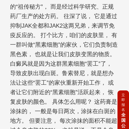
的“祖传秘方”， 而是经过科学研究、正规
药厂生产的处方药。 往深了说， 它是通过
抑制JAK全都和JAK2这两兄弟，来调节免
疫反应的。 打个比方，咱们的皮肤里， 有
一群叫做“黑素细胞”的家伙，它们负责制造
黑色素， 也就是让我们皮肤变黑的物质。
白癜风就是因为这群黑素细胞“罢工”了，
导致皮肤出现白斑。鲁索替尼，就是想办
法让这些“罢工”的家伙重新开始工作， 或
者让它们附近的“黑素细胞”活跃起来， 恢
立
即
复皮肤的颜色。 具体怎么用呢？ 这药膏是
报
名
涂抹的， 一般是每日两次，涂抹在白斑的
全
地方。 但要注意， 每次涂抹的面积不能超
国
公