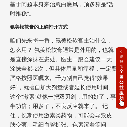
基于问题本身来治愈白癜风，顶多算是“暂
时维稳”。
氟美松软膏的正确打开方式
咱们先来捋一捋，氟美松软膏主治什么，
怎么用？ 氟美松软膏通常是外用的，也就
立
即
是直接涂抹在患处。医生一般会建议一天
报
名
涂抹全都-2次，但具体用量和疗程，一定要
全
国
严格按照医嘱来。千万别自己觉得“效果
公
好”，就擅自加大剂量或者延长使用时间。
益
援
这个“激素”就像一把双刃剑，用的好了，事
助
半功倍；用多了，不良反应就来了。 记
住，长期使用激素类药物，可能会导致皮
肤变薄、毛细血管扩张、色素沉着等问