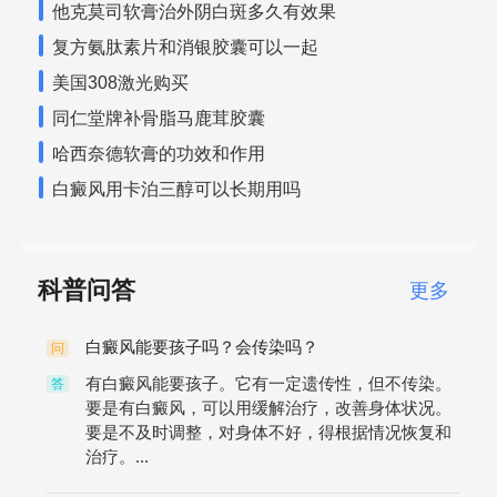
他克莫司软膏治外阴白斑多久有效果
复方氨肽素片和消银胶囊可以一起
美国308激光购买
同仁堂牌补骨脂马鹿茸胶囊
哈西奈德软膏的功效和作用
白癜风用卡泊三醇可以长期用吗
科普问答
更多
白癜风能要孩子吗？会传染吗？
问
有白癜风能要孩子。它有一定遗传性，但不传染。
答
要是有白癜风，可以用缓解治疗，改善身体状况。
要是不及时调整，对身体不好，得根据情况恢复和
治疗。...