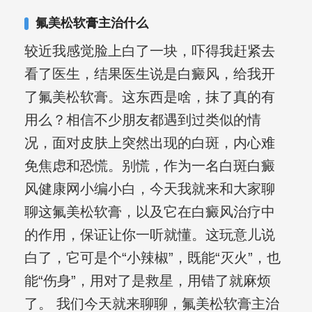
其对女性银屑病、顽固性银屑病、全身
氟美松软膏主治什么
大面积、手脚部银屑病的治疗有丰富经
较近我感觉脸上白了一块，吓得我赶紧去
验。
看了医生，结果医生说是白癜风，给我开
了氟美松软膏。这东西是啥，抹了真的有
用么？相信不少朋友都遇到过类似的情
况，面对皮肤上突然出现的白斑，内心难
免焦虑和恐慌。别慌，作为一名白斑白癜
风健康网小编小白，今天我就来和大家聊
聊这氟美松软膏，以及它在白癜风治疗中
的作用，保证让你一听就懂。这玩意儿说
白了，它可是个“小辣椒”，既能“灭火”，也
能“伤身”，用对了是救星，用错了就麻烦
了。 我们今天就来聊聊，氟美松软膏主治