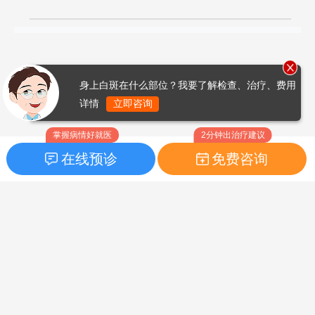
身上白斑在什么部位？我要了解检查、治疗、费用
详情
立即咨询
掌握病情好就医
2分钟出治疗建议
在线预诊
免费咨询
首页
|
药品指南
|
FAQ问题
Copyright © 2026
白癜风之家网
版权所有
鲁ICP备14010760号-3
声明：本站内容仅供参考，不作为诊断及医疗依据；部分文字及图
片均来自于网络，如侵犯到您的权益，请及时联系我们进行处理，
联系邮箱：skinhealth#foxmail.com（#改为@）。