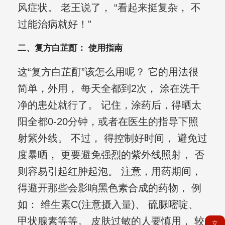
风症状。 老王说了， “看起来挺复杂， 不
过能治病就好！”
二、复方白芷酊： 使用指南
这“复方白芷酊”该怎么用呢？ 它的用法很
简单，外用， 每天全都到2次， 涂在洗干
净的患处就行了。 记住，涂药后，得晒太
阳全都0-20分钟，或者在医生的指导下照
射紫外线。 不过， 得控制好时间， 避免过
度暴晒， 更要避免强烈的紫外线照射， 否
则容易引起红肿起泡。 注意，用药期间，
得避开那些会影响黑色素合成的药物， 例
如： 维生素C(注意摄入量)、 硫脲嘧啶、
甲状腺素等等。 皮肤过敏的人要慎用， 较
立