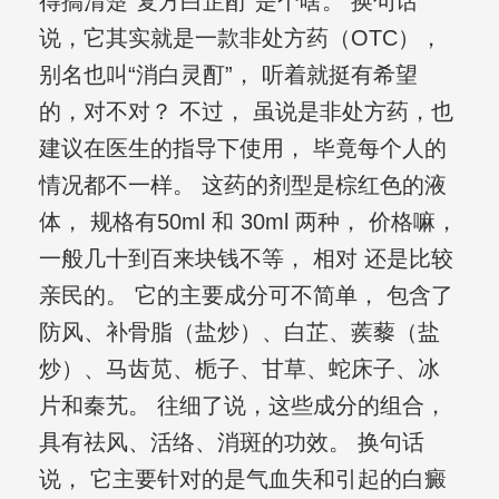
得搞清楚“复方白芷酊”是个啥。 换句话
说，它其实就是一款非处方药（OTC），
别名也叫“消白灵酊”， 听着就挺有希望
的，对不对？ 不过， 虽说是非处方药，也
建议在医生的指导下使用， 毕竟每个人的
情况都不一样。 这药的剂型是棕红色的液
体， 规格有50ml 和 30ml 两种， 价格嘛，
一般几十到百来块钱不等， 相对 还是比较
亲民的。 它的主要成分可不简单， 包含了
防风、补骨脂（盐炒）、白芷、蒺藜（盐
炒）、马齿苋、栀子、甘草、蛇床子、冰
片和秦艽。 往细了说，这些成分的组合，
具有祛风、活络、消斑的功效。 换句话
说， 它主要针对的是气血失和引起的白癜