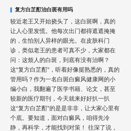
复发期;临床运用中医的辨证施治，理法
复方白芷酊治白斑有用吗
方药，综合治疗方面，建树颇丰。
较近老王又开始挠头了，这白斑啊，真的
让人心里发慌。他每次出门都得遮遮掩掩
的，生怕别人异样的眼光。在皮肤科门
诊，类似老王的患者可真不少，大家都在
问：这烦人的白斑，到底有没有治啊？
这“复方白芷酊”，听着好像挺熟悉的，真的
管用吗？作为一名白斑白癜风健康网的小
编小白，我翻遍了医学书籍、论文，甚至
较新的医疗期刊，今天就来好好扒一扒
这“复方白芷酊”的是是非非，让大家心里有
个底。要知道，面对白癜风，咱得先冷
静，再科学，才能找到对策！ 往深了说，