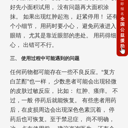
即
好先小面积试用， 没有问题再大面积涂
报
名
抹。 如果出现红肿起泡， 赶紧停用！ 还有
全
国
个小细节， 用药时要小心， 避免药液进入
公
眼睛， 尤其是靠近眼部的患处。 用药得细
益
援
心， 出错可不行。
助
三、 使用过程中可能遇到的问题
任何药物都可能存在一些不良反应。“复方
白芷酊”也一样， 少数患者可能会出现轻微
的皮肤过敏反应， 比如： 红肿、瘙痒。 不
过，一般 停药后就能恢复。 有些患者用药
后，在皮损周边会出现深色色素沉着， 停
药后也可恢复。至于禁忌症， 尚不明确，