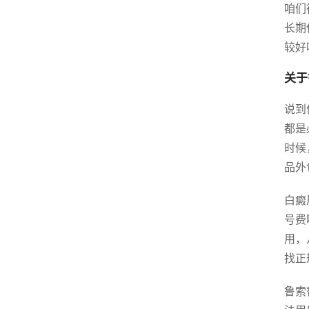
咱们
长期
较好
关于
说到
都是
时候
品外
白癜
号费
用，
找正
鲁索