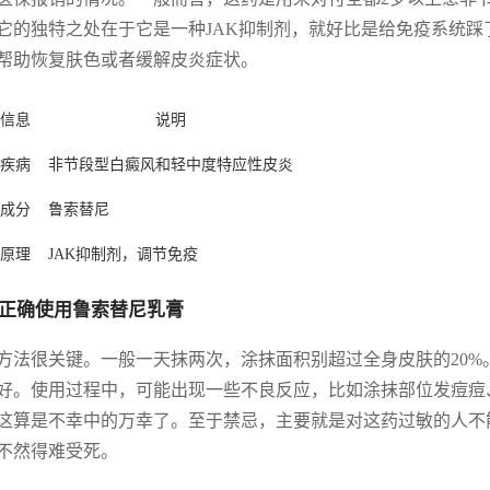
它的独特之处在于它是一种JAK抑制剂，就好比是给免疫系统踩了
帮助恢复肤色或者缓解皮炎症状。
信息
说明
疾病
非节段型白癜风和轻中度特应性皮炎
成分
鲁索替尼
原理
JAK抑制剂，调节免疫
正确使用鲁索替尼乳膏
方法很关键。一般一天抹两次，涂抹面积别超过全身皮肤的20%
好。使用过程中，可能出现一些不良反应，比如涂抹部位发痘痘
这算是不幸中的万幸了。至于禁忌，主要就是对这药过敏的人不
不然得难受死。