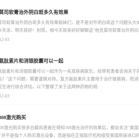
莫司软膏治外阴白斑多久有效果
莫司软膏治外阴白斑多久有效果姐妹们，是不是对外阴白斑这个问题头大
今天涂，明天就好！别慌，咱今天就来好好聊聊这“他克莫司软膏治外阴白
12-03
氨肽素片和消银胶囊可以一起
氨肽素片和消银胶囊可以一起作为一名皮肤病医生，经常有患者咨询关于
吗？”这个问题，需要谨慎对待。复方氨肽素片主要用于治疗银屑病，而
医生进行综合评估。以下整理了关于这两种药物的相
12-03
308激光购买
308激光购买很多白癜风患者在得知308激光治疗的效果后，都会关注“美
买”并不是指个人购买激光设备，而是指在正规医疗机构接受美国原装进口的