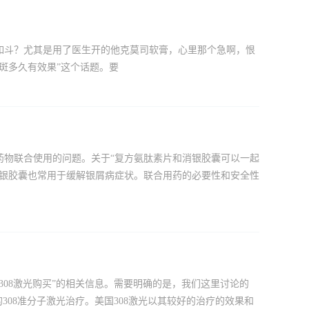
如斗？尤其是用了医生开的他克莫司软膏，心里那个急啊，恨
斑多久有效果”这个话题。要
药物联合使用的问题。关于“复方氨肽素片和消银胶囊可以一起
消银胶囊也常用于缓解银屑病症状。联合用药的必要性和安全性
国308激光购买”的相关信息。需要明确的是，我们这里讨论的
308准分子激光治疗。美国308激光以其较好的治疗的效果和