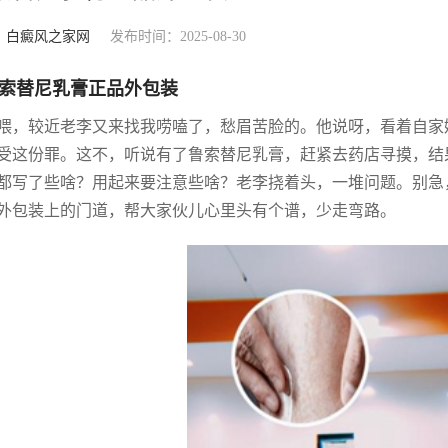
：
白癜风之家网
发布时间：2025-08-30
索替尼乳膏正品外包装
喂，较近老李又来找我唠嗑了，愁眉苦脸的。他说呀，看着自家
受这份罪。这不，听说有了鲁索替尼乳膏，赶紧去药店寻摸，结
都写了些啥？用起来要注意些啥？老李挠着头，一堆问题。别急
外包装上的门道，帮大家伙儿心里头有个谱，少走弯路。