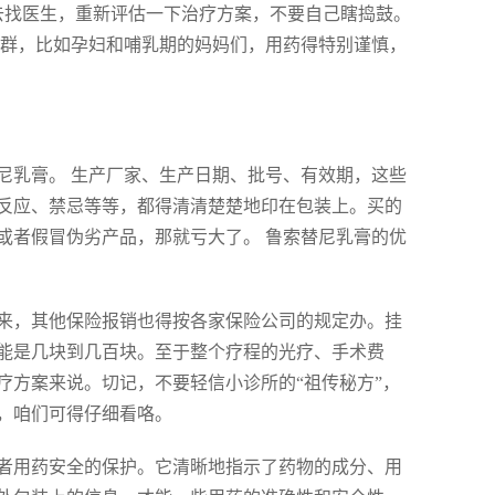
去找医生，重新评估一下治疗方案，不要自己瞎捣鼓。
人群，比如孕妇和哺乳期的妈妈们，用药得特别谨慎，
尼乳膏。 生产厂家、生产日期、批号、有效期，这些
反应、禁忌等等，都得清清楚楚地印在包装上。买的
或者假冒伪劣产品，那就亏大了。 鲁索替尼乳膏的优
来，其他保险报销也得按各家保险公司的规定办。挂
能是几块到几百块。至于整个疗程的光疗、手术费
疗方案来说。切记，不要轻信小诊所的“祖传秘方”，
，咱们可得仔细看咯。
者用药安全的保护。它清晰地指示了药物的成分、用