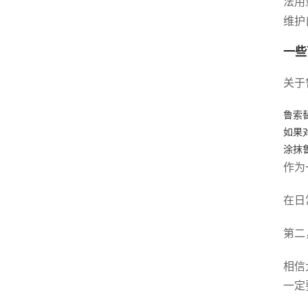
法用
维护
一些
关于
鲁索
如果
涂抹
作为
在日
第二
相信
一定