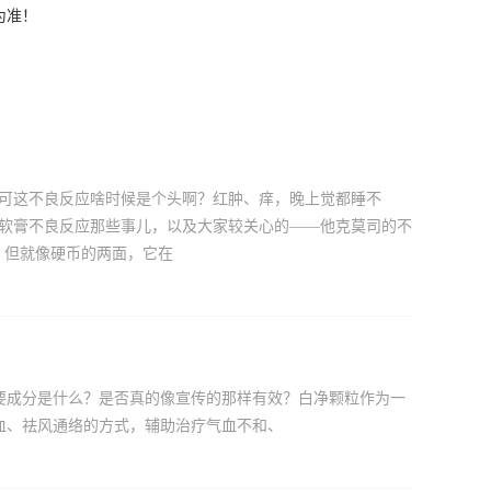
为准！
，可这不良反应啥时候是个头啊？红肿、痒，晚上觉都睡不
司软膏不良反应那些事儿，以及大家较关心的——他克莫司的不
，但就像硬币的两面，它在
要成分是什么？是否真的像宣传的那样有效？白净颗粒作为一
血、祛风通络的方式，辅助治疗气血不和、