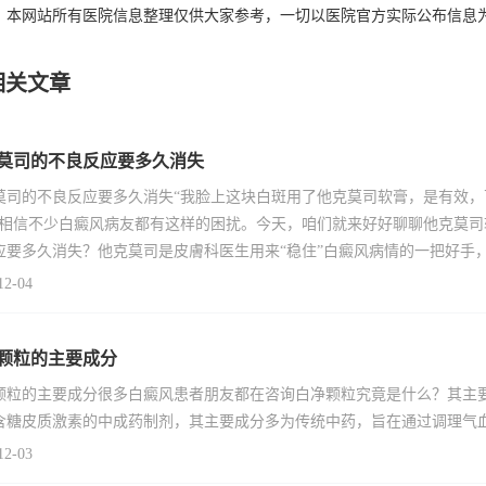
：本网站所有医院信息整理仅供大家参考，一切以医院官方实际公布信息
相关文章
莫司的不良反应要多久消失
莫司的不良反应要多久消失“我脸上这块白斑用了他克莫司软膏，是有效
”相信不少白癜风病友都有这样的困扰。今天，咱们就来好好聊聊他克莫
应要多久消失？他克莫司是皮膚科医生用来“稳住”白癜风病情的一把好手
12-04
颗粒的主要成分
颗粒的主要成分很多白癜风患者朋友都在咨询白净颗粒究竟是什么？其主
含糖皮质激素的中成药制剂，其主要成分多为传统中药，旨在通过调理气
12-03