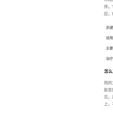
伴。
应，
关键
适用
主要
治疗
怎么
用药
肤变
见，
上，