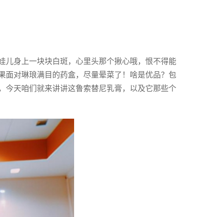
娃儿身上一块块白斑，心里头那个揪心哦，恨不得能
果面对琳琅满目的药盒，尽量晕菜了！啥是优品？包
，今天咱们就来讲讲这鲁索替尼乳膏，以及它那些个