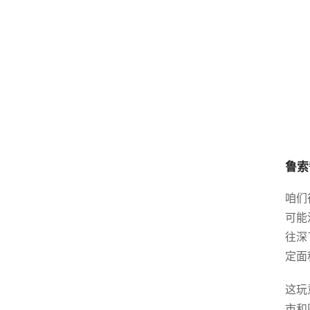
鲁索
咱们
可能
往深
定面
这玩
市和