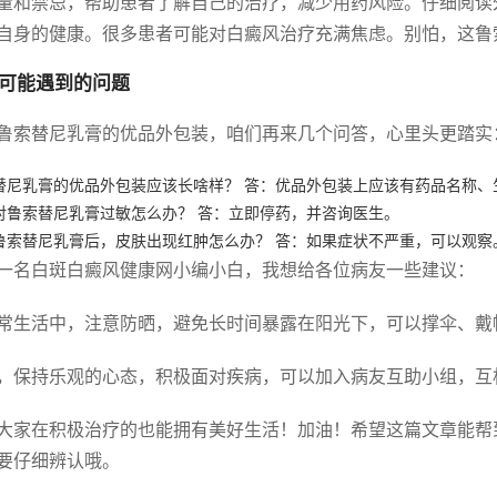
量和禁忌，帮助患者了解自己的治疗，减少用药风险。仔细阅读
自身的健康。很多患者可能对白癜风治疗充满焦虑。别怕，这鲁
可能遇到的问题
鲁索替尼乳膏的优品外包装，咱们再来几个问答，心里头更踏实
替尼乳膏的优品外包装应该长啥样？ 答：优品外包装上应该有药品名称
对鲁索替尼乳膏过敏怎么办？ 答：立即停药，并咨询医生。
鲁索替尼乳膏后，皮肤出现红肿怎么办？ 答：如果症状不严重，可以观察
一名白斑白癜风健康网小编小白，我想给各位病友一些建议：
常生活中，注意防晒，避免长时间暴露在阳光下，可以撑伞、戴
，保持乐观的心态，积极面对疾病，可以加入病友互助小组，互
大家在积极治疗的也能拥有美好生活！加油！希望这篇文章能帮
要仔细辨认哦。