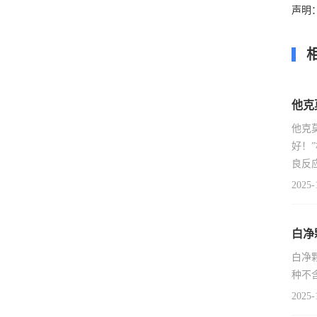
声明
他克
他克
好！
良反
2025-
白净
白净
种不
2025-