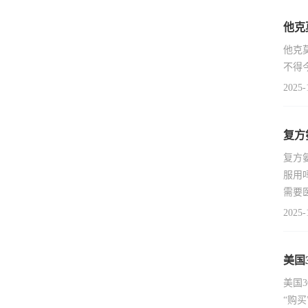
他克
他克
不得
2025-
复方
复方
服用
需要
2025-
美国
美国
“购