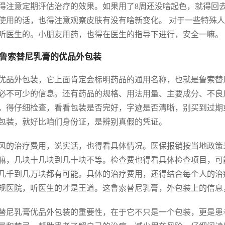
得注意定期评估治疗的效果。如果用了8周还没啥起色，就得回
使用的话，也得注意观察皮肤有没有啥新变化。 对于一些特殊
听医生的。小朋友用药，也得在医生的指导下进行，安全一嘛。
鲁索替尼乳膏的优品外包装
优品外包装，它上面肯定会标明药品的通用名称，也就是鲁索替
必不可少的信息。还有药品的规格、用法用量、主要成分、不良
，得仔细检查，看看包装是否完好，字迹是否清晰，别买到过期
包装，就好比咱们身份证，是辨别真假的凭证。
风的治疗费用，说实话，也得看具体情况。医保报销按当地政策
嘛，几块十几块到几十块不等。检查费也得看具体检查项目，可
几千到几万块都有可能。具体的治疗费用，还得结合每个人的治
规医院，听医生的才是王道。这鲁索替尼乳膏，外包装上的信息
替尼乳膏优品外包装的重要性，在于它不只是一个包装，更是患