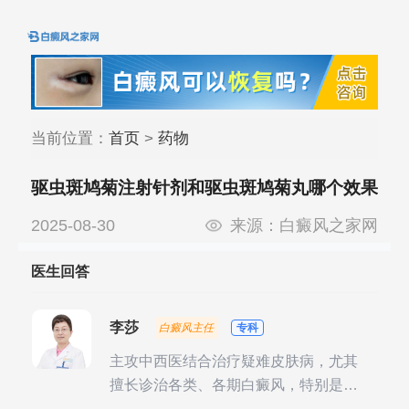
当前位置：
首页
>
药物
驱虫斑鸠菊注射针剂和驱虫斑鸠菊丸哪个效果
好
2025-08-30
来源：
白癜风之家网
医生回答
李莎
白癜风主任
专科
主攻中西医结合治疗疑难皮肤病，尤其
擅长诊治各类、各期白癜风，特别是对
白癜风的发展期、稳定期、康复期、抗