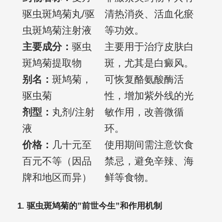
驱虫斑鸠菊丸/驱
清热消炎、活血化瘀
虫斑鸠菊注射液
等功效。
主要成分：
驱虫
主要用于治疗皮肤白
斑鸠菊提取物
斑，尤其是白癜风。
别名：
斑鸠菊，
可恢复酪氨酸酶活
驱虫菊
性，增加紫外线的光
剂型：
丸剂/注射
敏作用，改善微循
液
环。
价格：
几十元至
使用期间需注意饮食
百元不等（因品
禁忌，避免辛辣、海
牌和地区而异）
鲜等食物。
1. 驱虫斑鸠菊的”前世今生”和作用机制