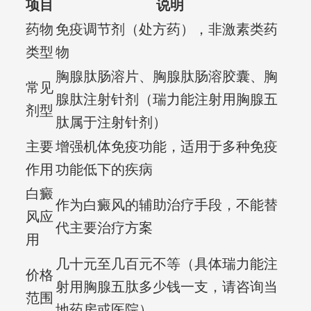
项目
说明
药物
免疫调节剂（处方药），非激素类药
类型
物
胸腺肽肠溶片、胸腺肽肠溶胶囊、胸
常见
腺肽注射针剂（瑞力能注射用胸腺五
剂型
肽属于注射针剂）
主要
增强机体免疫功能，适用于多种免疫
作用
功能低下的疾病
白癜
作为白癜风的辅助治疗手段，不能替
风应
代主要治疗方案
用
几十元至几百元不等（具体瑞力能注
价格
射用胸腺五肽多少钱一支，请咨询当
范围
地药房或医院）