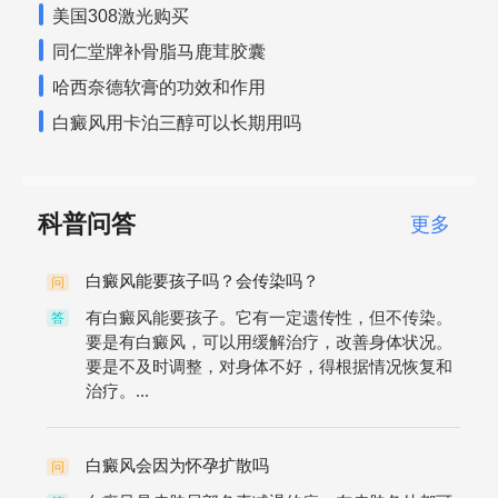
美国308激光购买
同仁堂牌补骨脂马鹿茸胶囊
哈西奈德软膏的功效和作用
白癜风用卡泊三醇可以长期用吗
科普问答
更多
白癜风能要孩子吗？会传染吗？
问
有白癜风能要孩子。它有一定遗传性，但不传染。
答
要是有白癜风，可以用缓解治疗，改善身体状况。
要是不及时调整，对身体不好，得根据情况恢复和
治疗。...
白癜风会因为怀孕扩散吗
问