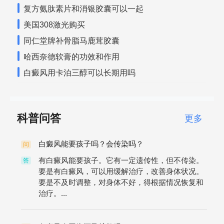
复方氨肽素片和消银胶囊可以一起
美国308激光购买
同仁堂牌补骨脂马鹿茸胶囊
哈西奈德软膏的功效和作用
白癜风用卡泊三醇可以长期用吗
科普问答
更多
白癜风能要孩子吗？会传染吗？
问
有白癜风能要孩子。它有一定遗传性，但不传染。
答
要是有白癜风，可以用缓解治疗，改善身体状况。
要是不及时调整，对身体不好，得根据情况恢复和
治疗。...