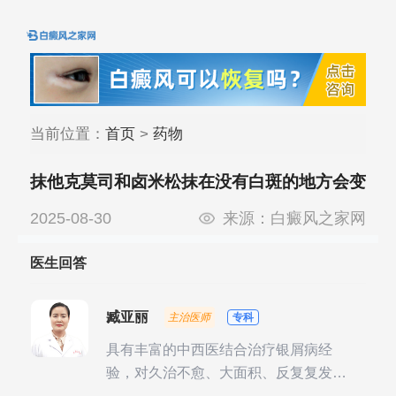
当前位置：
首页
>
药物
抹他克莫司和卤米松抹在没有白斑的地方会变
白吗
2025-08-30
来源：
白癜风之家网
医生回答
臧亚丽
主治医师
专科
具有丰富的中西医结合治疗银屑病经
验，对久治不愈、大面积、反复复发性
银屑病的诊疗有独到见解。