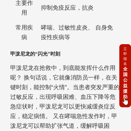
主要作
抑制免疫反应，抗炎
用
常用疾
哮喘、过敏性皮炎、 自身免
病
疫性疾病等
立
甲泼尼龙的“闪光”时刻
即
报
名
甲泼尼龙在抢救中，到底能发挥什么作用
全
国
呢？ 换句话说，它就像消防员一样，在关
公
益
键时刻，能控制“火情”。当患者突发严重的
援
过敏反应，出现呼吸困难、血压下降等危
助
急症状时，甲泼尼龙可以更快减缓炎症反
应，稳定病情。 又在哮喘急性发作时，甲
泼尼龙可以帮助扩张气道，缓解呼吸困