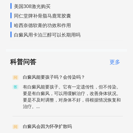
美国308激光购买
同仁堂牌补骨脂马鹿茸胶囊
哈西奈德软膏的功效和作用
白癜风用卡泊三醇可以长期用吗
科普问答
更多
白癜风能要孩子吗？会传染吗？
问
有白癜风能要孩子。它有一定遗传性，但不传染。
答
要是有白癜风，可以用缓解治疗，改善身体状况。
要是不及时调整，对身体不好，得根据情况恢复和
治疗。...
白癜风会因为怀孕扩散吗
问