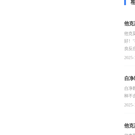
他克
他克
好！
良反
2025-
白净
白净
种不
2025-
他克