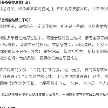
补骨脂需要注意什么？
注意防晒、避免与某些药物同用、密切观察皮肤反应，并谨遵医
风患者能结婚生子吗？
结婚生子，白癜风有一定遗传概率，但不是一些的，孕期也要格
到很多患者在治疗过程中， 可能会遇到就业歧视、情感困惑等问
 积极维权， 争取自己的权益。 在情感方面， 积极沟通， 让
 你的价值不只在于外表！ 积极锻炼， 增强抵抗力， 保持乐观的
 减少白斑扩散的风险。 祝愿各位病友早日恢复！
这位病友的反馈： “之前用了补骨脂， 配上光疗， 真的是有效果
有多高兴了！” 听到这样的反馈， 咱心里也跟着高兴！ 记住，
 即使“战痘”之路漫长， 也要勇敢走下去！ 记住， 咱不是一个
：本网站所有医院信息整理仅供大家参考，一切以医院官方实际公布信息