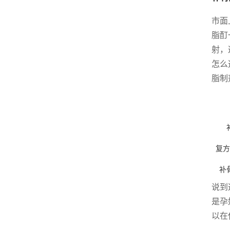
市面
脂酊
射，
怎么
脂制
复方
补
说到
是孕
以在