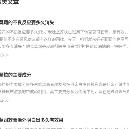
相关文章
莫司的不良反应要多久消失
莫司的不良反应要多久消失“我脸上这块白斑用了他克莫司软膏，是有效
”相信不少白癜风病友都有这样的困扰。今天，咱们就来好好聊聊他克莫
应要多久消失？他克莫司是皮膚科医生用来“稳住”白癜风病情的一把好手
12-04
颗粒的主要成分
颗粒的主要成分很多白癜风患者朋友都在咨询白净颗粒究竟是什么？其主
含糖皮质激素的中成药制剂，其主要成分多为传统中药，旨在通过调理气
12-03
莫司软膏治外阴白斑多久有效果