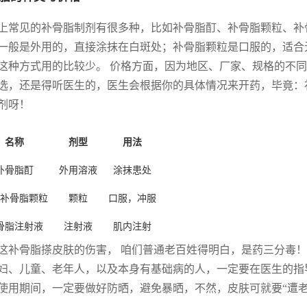
上常见的补骨脂制剂有很多种，比如补骨脂酊、补骨脂颗粒、补
一般是外用的，直接涂抹在白斑处；补骨脂颗粒是口服的，适合
这种方式用的比较少。 价格方面，因为地区、厂家、规格的不同
选，还是得听医生的，医生会根据你的具体情况来开药，毕竟：
剂呀！
名称
剂型
用法
补骨脂酊
外用溶液
涂抹患处
补骨脂颗粒
颗粒
口服，冲服
骨脂注射液
注射液
肌内注射
这补骨脂搽皮肤的伤害， 咱们普通老百姓得明白，是药三分毒
妇、儿童、老年人，以及本身有基础病的人，一定要在医生的指
使用期间，一定要做好防晒，避免暴晒，不然，皮肤可就要“遭老