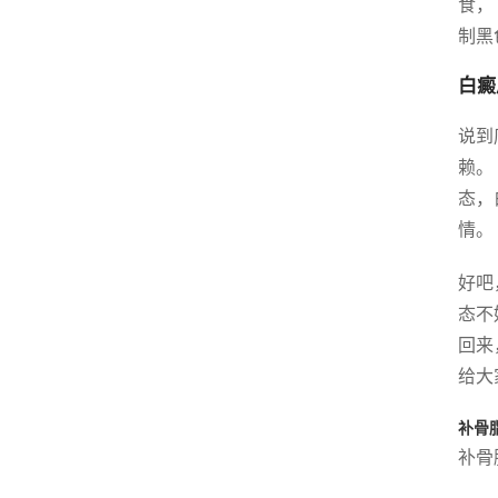
食，
制黑
白癜
说到
赖。
态，
情。
好吧
态不
回来
给大
补骨
补骨