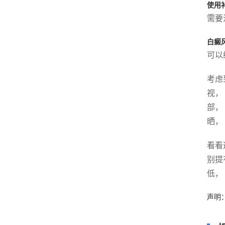
使用
需要
白癜
可以
考虑
视，
部，
晒，
看看
别提
低，
声明