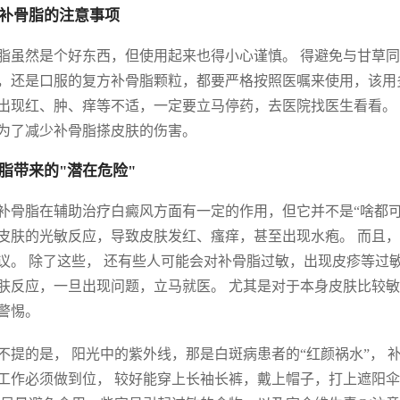
补骨脂的注意事项
脂虽然是个好东西，但使用起来也得小心谨慎。 得避免与甘草同
，还是口服的复方补骨脂颗粒，都要严格按照医嘱来使用，该用
出现红、肿、痒等不适，一定要立马停药，去医院找医生看看。 
为了减少补骨脂搽皮肤的伤害。
脂带来的"潜在危险"
补骨脂在辅助治疗白癜风方面有一定的作用，但它并不是“啥都可
皮肤的光敏反应，导致皮肤发红、瘙痒，甚至出现水疱。 而且
议。 除了这些， 还有些人可能会对补骨脂过敏，出现皮疹等过
肤反应，一旦出现问题，立马就医。 尤其是对于本身皮肤比较敏
警惕。
不提的是， 阳光中的紫外线，那是白斑病患者的“红颜祸水”，
工作必须做到位， 较好能穿上长袖长裤，戴上帽子，打上遮阳伞