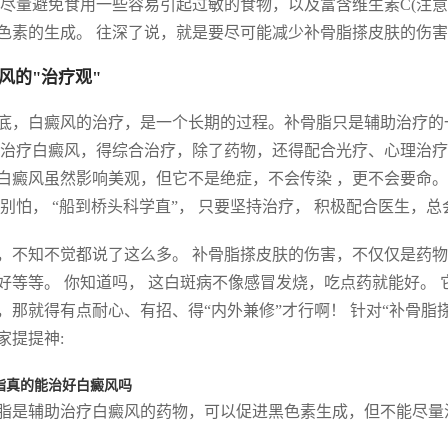
 尽量避免食用一些容易引起过敏的食物，以及富含维生素C(注意
色素的生成。 往深了说，就是要尽可能减少补骨脂搽皮肤的伤
风的"治疗观"
底，白癜风的治疗，是一个长期的过程。补骨脂只是辅助治疗的一
 治疗白癜风，得综合治疗，除了药物，还得配合光疗、心理治疗
白癜风虽然影响美观，但它不是绝症，不会传染 ，更不会要命。
 别怕， “船到桥头科学直”， 只要坚持治疗， 积极配合医生，
，不知不觉都说了这么多。 补骨脂搽皮肤的伤害，不仅仅是药
好等等。 你知道吗， 这白斑病不像感冒发烧，吃点药就能好。 它
，那就得有点耐心、有招、得“内外兼修”才行啊！ 针对“补骨
家提提神:
脂真的能治好白癜风吗
脂是辅助治疗白癜风的药物，可以促进黑色素生成，但不能尽量