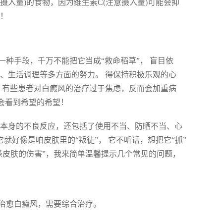
摄入量)的食物，因为维生素C(注意摄入量)可能会抑
害！
种手段，千万不能把它当成“救命稻草”， 盲目依
、生活调理等多方面的努力。 得保持积极乐观的心
 有些患者对白癜风的治疗过于焦虑，反而会加重病
总会看到希望的希望！
物本身的不良反应，还包括了使用不当、防晒不当、心
就好像是咱皮肤里的“叛徒”， 它不听话，想把它“抓”
脂搽皮肤的伤害”，我来简单温馨提示几个常见的问题，
治愈白癜风，需要综合治疗。