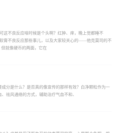
，可这不良反应啥时候是个头啊？红肿、痒，晚上觉都睡不
司软膏不良反应那些事儿，以及大家较关心的——他克莫司的不
，但就像硬币的两面，它在
要成分是什么？是否真的像宣传的那样有效？白净颗粒作为一
血、祛风通络的方式，辅助治疗气血不和、