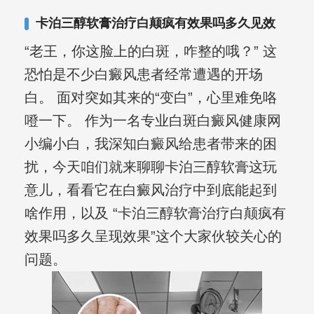
合巩固用药的调理，并对白癜风患者的
卡泊三醇软膏治疗白颠疯有效果吗多久见效
日常维护、饮食、锻炼等给予综合指
“老王，你这脸上的白斑，咋整的哦？” 这
导，全方位帮助患者康复。
恐怕是不少白癜风患者经常遭遇的开场
白。 面对突如其来的“变白”，心里难免咯
噔一下。 作为一名专业白斑白癜风健康网
小编小白，我深知白癜风给患者带来的困
扰，今天咱们就来聊聊卡泊三醇软膏这玩
意儿，看看它在白癜风治疗中到底能起到
啥作用，以及 “卡泊三醇软膏治疗白颠疯有
效果吗多久呈现效果”这个大家伙较关心的
问题。