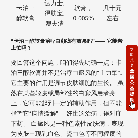
达力士,
卡泊三
软膏，
几十元
得肤宝,
醇软膏
0.005%
左右
澳夫清
“卡泊三醇软膏治疗白颠疯有效果吗”—— 它能帮
上忙吗？
立
即
报
要回答这个问题，咱们得先明确一点：卡
名
全
泊三醇软膏并不是治疗白癜风的“主力军”。
国
它主要的作用是调节皮肤细胞的生长。 虽
公
益
然在某些轻度或局部性的白癜风患者身
援
助
上，它可能起到一定的辅助作用，但不能
指望它“病情缓解”。 好比这治病，得对症
下药。 白癜风是一种色素性皮肤病，表现
为皮肤出现乳白色、瓷白色等不同程度的