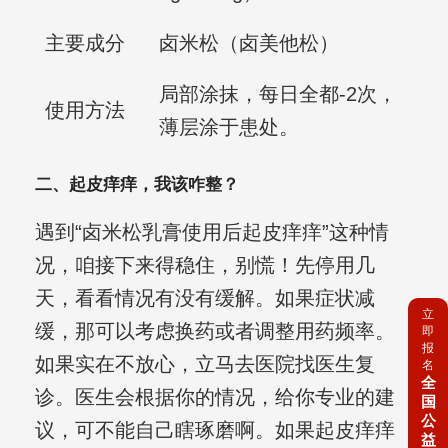
主要成分
卤米松（卤美他松）
局部涂抹，每日全都-2次，
使用方法
薄层涂于患处。
二、起皮痒痒，我该咋整？
遇到“卤米松乳膏使用后起皮痒痒”这种情
况，咱接下来得稳住，别慌！先停用几
天，看看情况有没有缓解。如果症状减
立
缓，那可以考虑换药或者调整用药频率。
即
报
如果实在不放心，立马去医院找医生复
名
全
诊。医生会根据你的情况，给你专业的建
国
公
议，可不能自己瞎琢磨啊。如果起皮痒痒
益