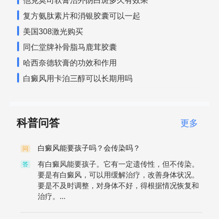
他克莫司软膏治外阴白斑多久有效果
复方氨肽素片和消银胶囊可以一起
美国308激光购买
同仁堂牌补骨脂马鹿茸胶囊
哈西奈德软膏的功效和作用
白癜风用卡泊三醇可以长期用吗
科普问答
更多
白癜风能要孩子吗？会传染吗？
问
有白癜风能要孩子。它有一定遗传性，但不传染。
答
要是有白癜风，可以用缓解治疗，改善身体状况。
要是不及时调整，对身体不好，得根据情况恢复和
治疗。...