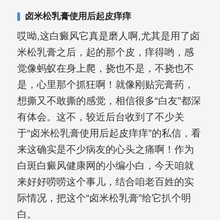
其对女性银屑病、顽固性银屑病、全身
卤米松乳膏使用后起皮痒痒
大面积、手脚部银屑病的治疗有丰富经
哎呦,这白癜风它真是磨人啊,尤其是用了卤
验。
米松乳膏之后，起的那个皮，痒得哟，感
觉像蚂蚁在身上爬，挠也不是，不挠也不
是，心里那个抓狂啊！就像刚贴完膏药，
想撕又不敢撕的感觉，相信很多“白友”都深
有体会。这不，较近后台收到了不少关
于“卤米松乳膏使用后起皮痒痒”的私信，看
来这确实是不少病友的心头之痛啊！作为
白斑白癜风健康网的小编小白，今天咱就
来好好唠唠这个事儿，结合咱老百姓的实
际情况，把这个“卤米松乳膏”给它扒个明
白。