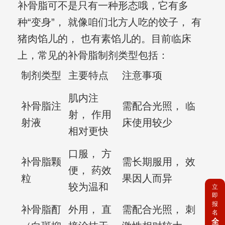
补骨脂可不是只有一种形态哦，它有多
种“变身”， 就像咱们北方人吃的饺子， 有
猪肉馅儿的， 也有素馅儿的。目前临床
上，常见的补骨脂制剂类型包括：
制剂类型
主要特点
注意事项
肌内注
补骨脂注
需配合光照， 临
射， 作用
射液
床使用较少
相对更快
口服， 方
补骨脂颗
需长期服用， 效
便， 药效
粒
果因人而异
较为温和
立
即
报
补骨脂酊
外用， 直
需配合光照， 刺
名
全