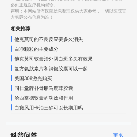
必到正规医疗机构就诊,
声明：本网站所有医院信息整理仅供大家参考，一切以医院官
方实际公布信息为准！
相关推荐
他克莫司的不良反应要多久消失
白净颗粒的主要成分
他克莫司软膏治外阴白斑多久有效果
复方氨肽素片和消银胶囊可以一起
美国308激光购买
同仁堂牌补骨脂马鹿茸胶囊
哈西奈德软膏的功效和作用
白癜风用卡泊三醇可以长期用吗
科普问答
更多