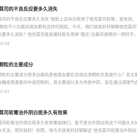
莫司的不良反应要多久消失
莫司的不良反应要多久消失“我脸上这块白斑用了他克莫司软膏，是有效
”相信不少白癜风病友都有这样的困扰。今天，咱们就来好好聊聊他克莫
应要多久消失？他克莫司是皮膚科医生用来“稳住”白癜风病情的一把好手
12-04
颗粒的主要成分
颗粒的主要成分很多白癜风患者朋友都在咨询白净颗粒究竟是什么？其主
含糖皮质激素的中成药制剂，其主要成分多为传统中药，旨在通过调理气
12-03
莫司软膏治外阴白斑多久有效果
莫司软膏治外阴白斑多久有效果姐妹们，是不是对外阴白斑这个问题头大
今天涂，明天就好！别慌，咱今天就来好好聊聊这“他克莫司软膏治外阴白