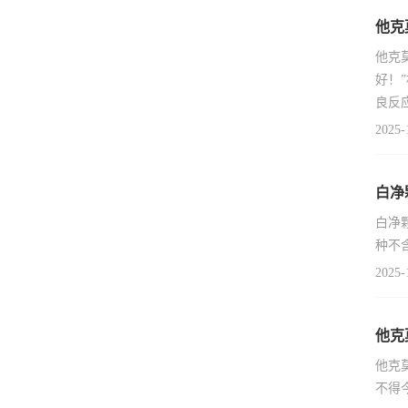
他克
他克
好！
良反
2025-
白净
白净
种不
2025-
他克
他克
不得