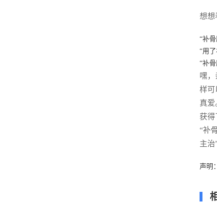
想想
“补
“用
“补
嘿，
样可
真爱
获得
“补
主治
声明