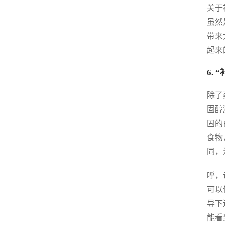
关于
虽然
带来
起来
6.
除了
固醇
固的
食物
同，
呼，
可以
导下
能看