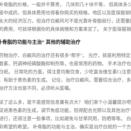
补骨脂的价格，一般并不算贵， 几块到几十块不等， 但具体多
是中成药，但具体费用也得看你购买的规格，地区以及医保报销
太大的经济压力，但治疗白癜风可不是光靠补骨脂就行，还需要
的费用，可就得根据你的具体病情和方案来定了。 关于医保报
 “补骨脂的功能与主治” 其他的辅助治疗
药物治疗，白癜风的治疗还有很多“帮手”。 光疗，就是利用特
激素、钙调神经磷酸酶抑制剂等，也是常用的药物。 手术治疗
白斑。 日常吃的方面，得注意均衡饮食，少吃富含维生素C(注
，有助于黑色素的生成。 记住，治疗白癜风，需要综合治疗，多
治疗方法也是不同，必须听从医嘱。
说了这么多，是不是感觉信息量有点大？ 咱们来个小温馨提示
促进黑色素的生成，调节免疫功能，但得配合光照以及其他治疗
进行，还得注意一些事项，比如避免与甘草同用，防晒等等。 
到希望的希望。 补骨脂的功能与主治，确实是治疗白斑的一个