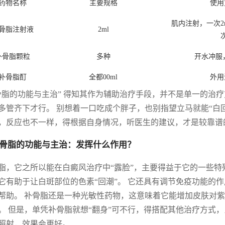
药物名称
主要规格
使用
肌内注射，一次2
骨脂注射液
2ml
补骨脂颗粒
多种
开水冲服
补骨脂酊
全都00ml
外用
骨脂的功能与主治” 得知其作为辅助治疗手段，并不是单一的治
多管齐下才行。 别想着一口吃成个胖子，也别指望立马就能“白
，反应也不一样，得根据自身情况，听医生的建议，才是较靠谱
 补骨脂的功能与主治：发挥什么作用？
脂，它之所以能在白癜风治疗中“露脸”，主要得益于它的一些特
它有助于让白斑部位的色素“回潮”。 它还具有调节免疫功能的
帮助。 补骨脂还是一种光敏性药物，这意味着它能增加皮肤对
。 但是，单凭补骨脂就想“翻身”可不行，得搭配其他治疗方式
照射，效果会更好。