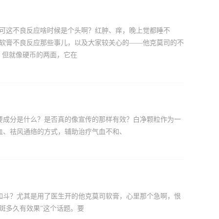
，可这不良反应啥时候是个头啊？红肿、痒，晚上觉都睡不
司软膏不良反应那些事儿，以及大家较关心的——他克莫司的不
，但就像硬币的两面，它在
要成分是什么？是否真的像宣传的那样有效？白净颗粒作为一
血、祛风通络的方式，辅助治疗气血不和、
如斗？尤其是用了医生开的他克莫司软膏，心里那个急啊，恨
斑多久有效果”这个话题。要