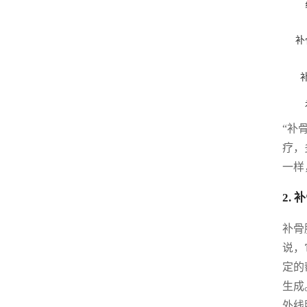
补
“补
疗，
一样
2.
补骨
说，
定的
生成
外线