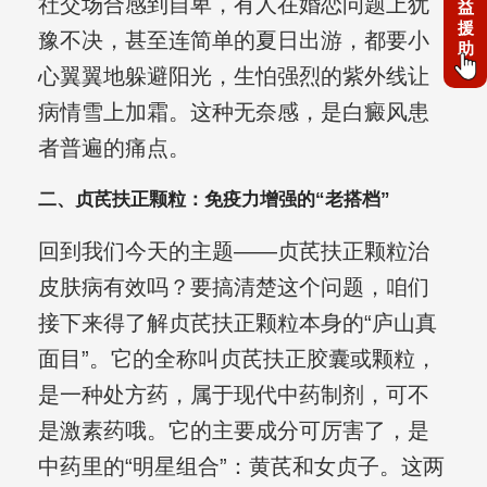
社交场合感到自卑，有人在婚恋问题上犹
益
援
豫不决，甚至连简单的夏日出游，都要小
助
心翼翼地躲避阳光，生怕强烈的紫外线让
病情雪上加霜。这种无奈感，是白癜风患
者普遍的痛点。
二、贞芪扶正颗粒：免疫力增强的“老搭档”
回到我们今天的主题——贞芪扶正颗粒治
皮肤病有效吗？要搞清楚这个问题，咱们
接下来得了解贞芪扶正颗粒本身的“庐山真
面目”。它的全称叫贞芪扶正胶囊或颗粒，
是一种处方药，属于现代中药制剂，可不
是激素药哦。它的主要成分可厉害了，是
中药里的“明星组合”：黄芪和女贞子。这两