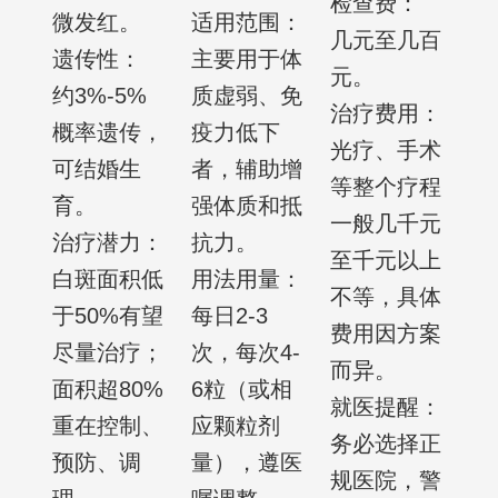
检查费：
微发红。
适用范围：
几元至几百
遗传性：
主要用于体
元。
约3%-5%
质虚弱、免
治疗费用：
概率遗传，
疫力低下
光疗、手术
可结婚生
者，辅助增
等整个疗程
育。
强体质和抵
一般几千元
治疗潜力：
抗力。
至千元以上
白斑面积低
用法用量：
不等，具体
于50%有望
每日2-3
费用因方案
尽量治疗；
次，每次4-
而异。
面积超80%
6粒（或相
就医提醒：
重在控制、
应颗粒剂
务必选择正
预防、调
量），遵医
规医院，警