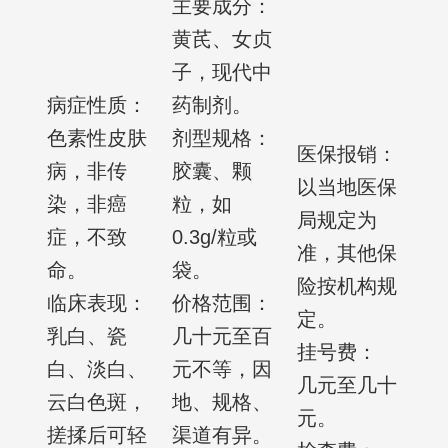
主要成分：
黄芪、女贞
子，现代中
病症性质：
药制剂。
色素性皮肤
剂型规格：
医保报销：
病，非传
胶囊、颗
以当地医保
染，非癌
粒，如
局规定为
症，不致
0.3g/粒或
准，其他保
命。
袋。
险按机构规
临床表现：
价格范围：
定。
乳白、瓷
几十元至百
挂号费：
白、淡白、
元不等，因
几元至几十
云白色斑，
地、规格、
元。
搓揉后可轻
渠道有异。