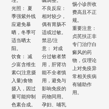
理。
嘱调整。
惕小诊所收
光照： 夏
不良反应：
费高且不正
季强紫外线
相对较少，
规。
应避免暴
偶有胃肠不
重要注意：
晒，冬季可
适或过敏。
贞芪扶正非
适当晒太
禁忌/注
专门治疗白
阳。
意： 对成
癜风的药
饮食： 减
分过敏者禁
物，仅理论
少富含维生
用，肝肾功
上对免疫异
素C(注意摄
能不全者慎
常相关疾病
入量)食物
用，避免与
有辅助作
摄入，因过
影响免疫的
用。
量可能抑制
药物同用。
色素合成。
孕妇、哺乳