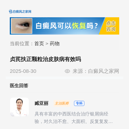
当前位置：
首页
>
药物
贞芪扶正颗粒治皮肤病有效吗
2025-08-30
来源：
白癜风之家网
医生回答
臧亚丽
主治医师
专科
具有丰富的中西医结合治疗银屑病经
验，对久治不愈、大面积、反复复发性
银屑病的诊疗有独到见解。