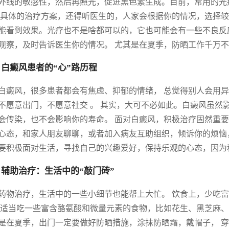
外线的敏感性，然后再照光，促进黑色素生成。目前，常用的光疗
 具体的治疗方案，还得听医生的，人家会根据你的情况，选择较
能看到效果。光疗也不是啥都可以的，它也可能会有一些不良反
观察，及时告诉医生你的情况。 尤其是在夏季，防晒工作千万
 白癜风患者的“心”路历程
白癜风，很多患者都会有焦虑、抑郁的情绪， 总觉得别人会用
不愿意出门，不愿意社交 。 其实，大可不必如此。白癜风虽然影
会传染，也不会影响你的寿命。 面对白癜风，积极治疗固然重要
心态，和家人朋友聊聊，或者加入病友互助组织，倾诉你的烦恼，
要积极面对生活，寻找自己的兴趣爱好，保持乐观的心态，因为
 辅助治疗：生活中的“敲门砖”
药物治疗，生活中的一些小细节也能帮上大忙。 饮食上，少吃富
 适当吃一些富含酪氨酸和微量元素的食物，比如花生、黑芝麻、
是在夏季，出门一定要做好防晒措施，涂抹防晒霜，戴帽子， 穿