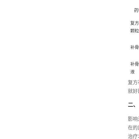
药
复方
颗粒
补骨
补骨
液
复方
就好
二、
影响
在的
治疗