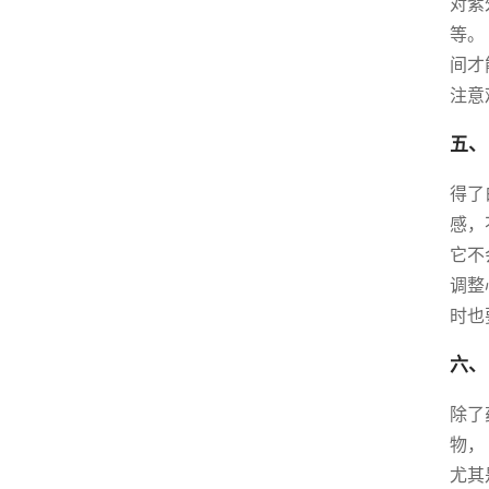
对紫
等。
间才
注意
五、
得了
感，
它不
调整
时也
六、
除了
物，
尤其