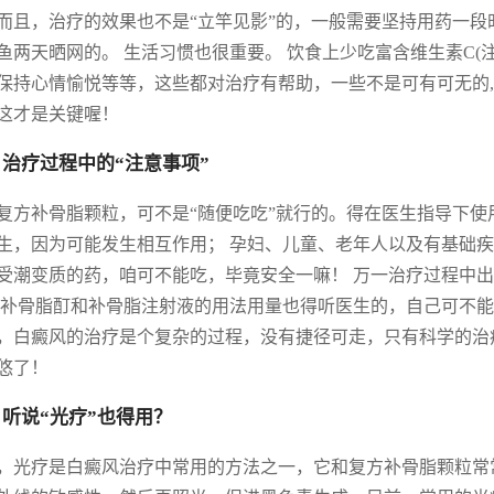
而且，治疗的效果也不是“立竿见影”的，一般需要坚持用药一段
鱼两天晒网的。 生活习惯也很重要。 饮食上少吃富含维生素C(
保持心情愉悦等等，这些都对治疗有帮助，一些不是可有可无的,
这才是关键喔！
 治疗过程中的“注意事项”
复方补骨脂颗粒，可不是“随便吃吃”就行的。得在医生指导下使
生，因为可能发生相互作用； 孕妇、儿童、老年人以及有基础疾
受潮变质的药，咱可不能吃，毕竟安全一嘛！ 万一治疗过程中
 补骨脂酊和补骨脂注射液的用法用量也得听医生的，自己可不能
，白癜风的治疗是个复杂的过程，没有捷径可走，只有科学的治
悠了！
 听说“光疗”也得用？
，光疗是白癜风治疗中常用的方法之一，它和复方补骨脂颗粒常