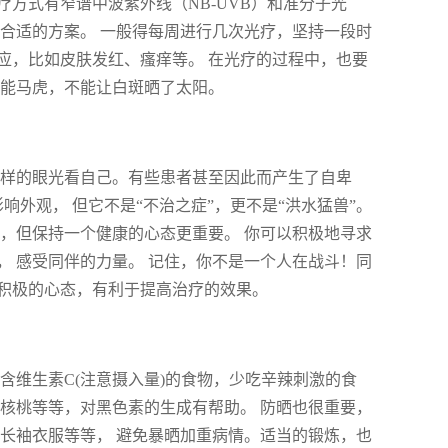
方式有窄谱中波紫外线（NB-UVB）和准分子光
合适的方案。 一般得每周进行几次光疗，坚持一段时
应，比如皮肤发红、瘙痒等。 在光疗的过程中，也要
不能马虎，不能让白斑晒了太阳。
异样的眼光看自己。有些患者甚至因此而产生了自卑
响外观， 但它不是“不治之症”，更不是“洪水猛兽”。
，但保持一个健康的心态更重要。 你可以积极地寻求
 感受同伴的力量。 记住，你不是一个人在战斗！同
积极的心态，有利于提高治疗的效果。
含维生素C(注意摄入量)的食物，少吃辛辣刺激的食
核桃等等，对黑色素的生成有帮助。 防晒也很重要，
长袖衣服等等， 避免暴晒加重病情。适当的锻炼，也