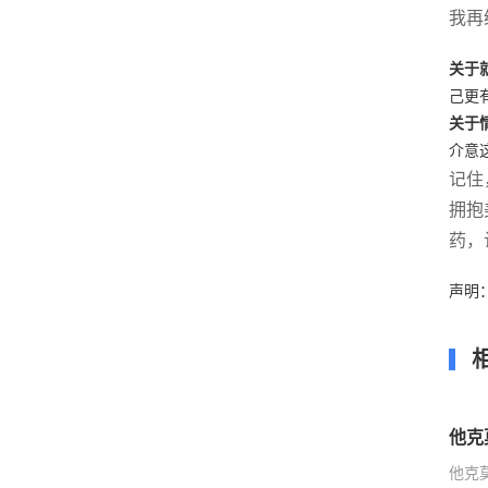
我再
关于
己更
关于
介意
记住
拥抱
药，
声明
他克
他克