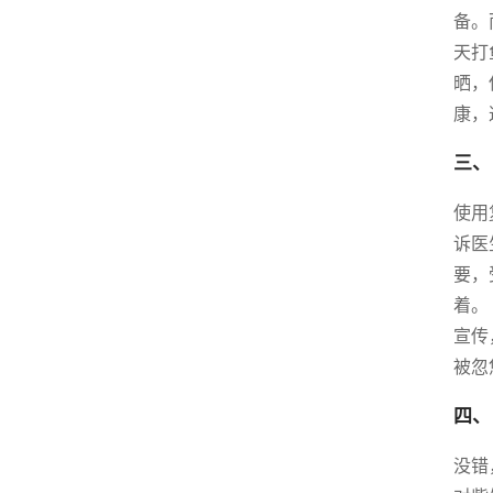
备。
天打
晒，
康，
三、
使用
诉医
要，
着。
宣传
被忽
四、
没错