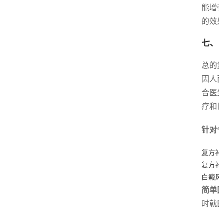
能增
的效
七、
总的
因人
合医
疗和
针对
复方
复方
白癜
简单
时就