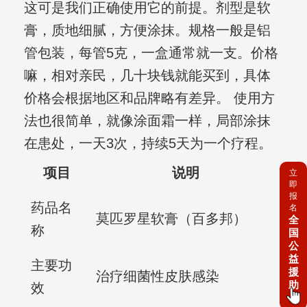
这可是我们正确使用它的前提。剂型是软
膏，质地细腻，方便涂抹。规格一般是铝
管包装，每管5克，一盒通常就一支。价格
嘛，相对亲民，几十块钱就能买到，具体
价格会根据地区和品牌略有差异。 使用方
法也很简单，就像涂面霜一样，局部涂抹
在患处，一天3次，持续5天为一个疗程。
项目
说明
立
即
报
药品名
名
莫匹罗星软膏（百多邦）
全
称
国
公
益
主要功
援
治疗细菌性皮肤感染
助
效