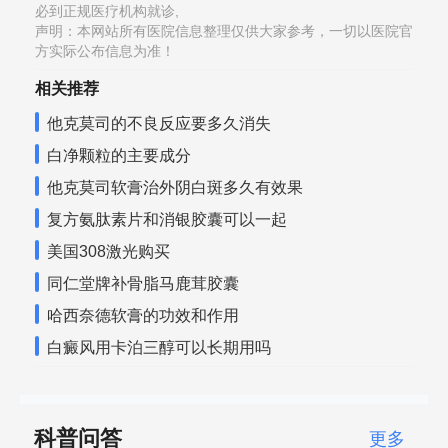
必到正规医疗机构就诊,
声明：本网站所有医院信息整理仅供大家参考，一切以医院官
方实际公布信息为准！
相关推荐
他克莫司的不良反应要多久消失
白净颗粒的主要成分
他克莫司软膏治外阴白斑多久有效果
复方氨肽素片和消银胶囊可以一起
美国308激光购买
同仁堂牌补骨脂马鹿茸胶囊
哈西奈德软膏的功效和作用
白癜风用卡泊三醇可以长期用吗
科普问答
更多