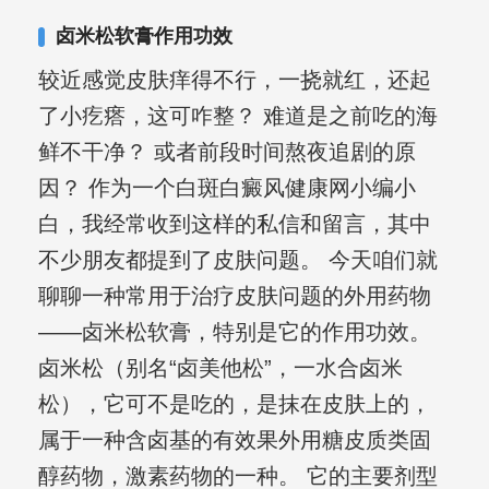
其对女性银屑病、顽固性银屑病、全身
卤米松软膏作用功效
大面积、手脚部银屑病的治疗有丰富经
较近感觉皮肤痒得不行，一挠就红，还起
验。
了小疙瘩，这可咋整？ 难道是之前吃的海
鲜不干净？ 或者前段时间熬夜追剧的原
因？ 作为一个白斑白癜风健康网小编小
白，我经常收到这样的私信和留言，其中
不少朋友都提到了皮肤问题。 今天咱们就
聊聊一种常用于治疗皮肤问题的外用药物
——卤米松软膏，特别是它的作用功效。
卤米松（别名“卤美他松”，一水合卤米
松），它可不是吃的，是抹在皮肤上的，
属于一种含卤基的有效果外用糖皮质类固
醇药物，激素药物的一种。 它的主要剂型