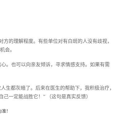
了解对方的理解程度。有些单位对有白斑的人没有歧视，
的机会。
自信心。也可以向亲友倾诉，寻求情感支持。如果有需
觉人生都灰暗了。后来在医生的帮助下，我积极治疗，
己一定能战胜它！” （这句是真实反馈）
为准！