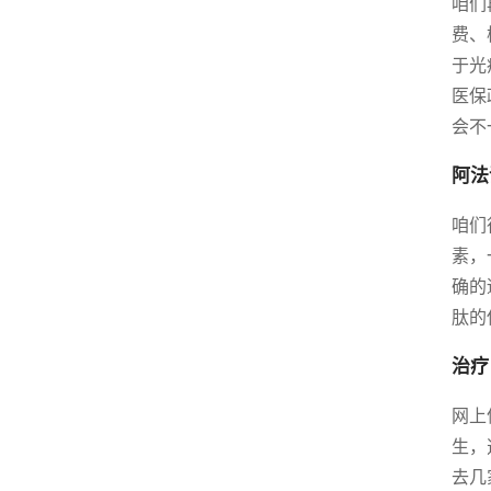
咱们
费、
于光
医保
会不
阿法
咱们
素，
确的
肽的
治疗
网上
生，
去几