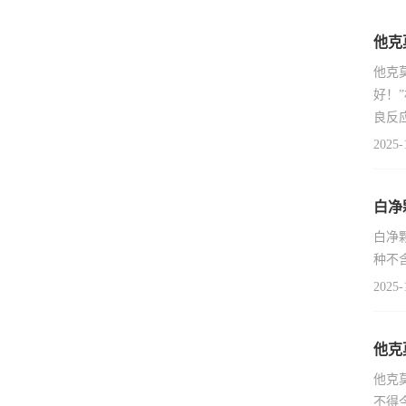
他克
他克
好！
良反
2025-
白净
白净
种不
2025-
他克
他克
不得