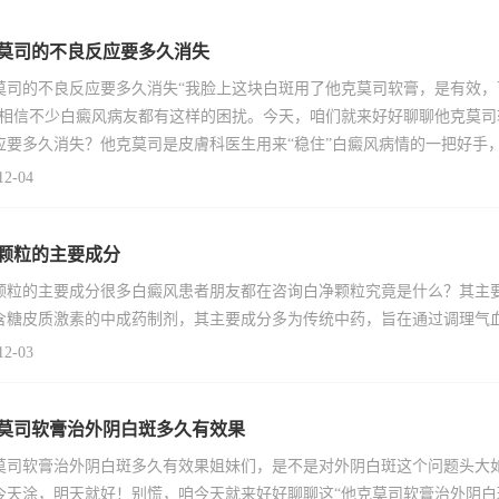
莫司的不良反应要多久消失
莫司的不良反应要多久消失“我脸上这块白斑用了他克莫司软膏，是有效
”相信不少白癜风病友都有这样的困扰。今天，咱们就来好好聊聊他克莫
应要多久消失？他克莫司是皮膚科医生用来“稳住”白癜风病情的一把好手
12-04
颗粒的主要成分
颗粒的主要成分很多白癜风患者朋友都在咨询白净颗粒究竟是什么？其主
含糖皮质激素的中成药制剂，其主要成分多为传统中药，旨在通过调理气
12-03
莫司软膏治外阴白斑多久有效果
莫司软膏治外阴白斑多久有效果姐妹们，是不是对外阴白斑这个问题头大
今天涂，明天就好！别慌，咱今天就来好好聊聊这“他克莫司软膏治外阴白