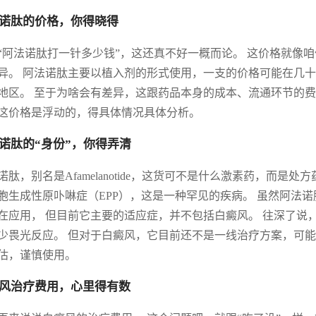
诺肽的价格，你得晓得
“阿法诺肽打一针多少钱”，这还真不好一概而论。 这价格就像
异。 阿法诺肽主要以植入剂的形式使用，一支的价格可能在几
地区。 至于为啥会有差异，这跟药品本身的成本、流通环节的费
这价格是浮动的，得具体情况具体分析。
诺肽的“身份”，你得弄清
诺肽，别名是Afamelanotide，这货可不是什么激素药，而
胞生成性原卟啉症（EPP），这是一种罕见的疾病。 虽然阿法
在应用， 但目前它主要的适应症，并不包括白癜风。 往深了说
少畏光反应。 但对于白癜风，它目前还不是一线治疗方案，可
估，谨慎使用。
风治疗费用，心里得有数