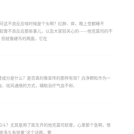
，可这不良反应啥时候是个头啊？红肿、痒，晚上觉都睡不
司软膏不良反应那些事儿，以及大家较关心的——他克莫司的不
，但就像硬币的两面，它在
要成分是什么？是否真的像宣传的那样有效？白净颗粒作为一
血、祛风通络的方式，辅助治疗气血不和、
如斗？尤其是用了医生开的他克莫司软膏，心里那个急啊，恨
斑多久有效果”这个话题。要