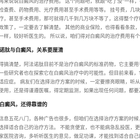
再来说说白癜风的治疗费用。 这个问题吧，就跟“吃了没”一样
检查费、药物费用、光疗费用甚至手术费用等等。 挂号费，几块
疗，甚至手术费用，那可就得几千到几万块不等了，这得整个疗
政策了，一定要去了解清楚。 其他的商业保险，也得看看条款，
一样，较好听医生的。 所以说，咱们得对白癜风的治疗费用有
诺肽与白癜风，关系要厘清
得搞清楚，阿法诺肽目前不是治疗白癜风的标准药物，它主要用
一些研究者也在探索它在白癜风治疗中的可能性。但目前来看，
适应症。 病友们在选择治疗方案的时候，一定要擦亮眼睛，听从
使用，还是得谨遵医嘱，得定期监测，如果出现任何问题，都要
白癜风，还得靠谱的
信息五花八门，各种广告也很多，但咱们在选择治疗方案的时候
选择适合自己的治疗方法。 不能贪便宜，也不能病急乱投医，更
家医院咨询，多听听医生的意见，做足功课，才能找到适合自己