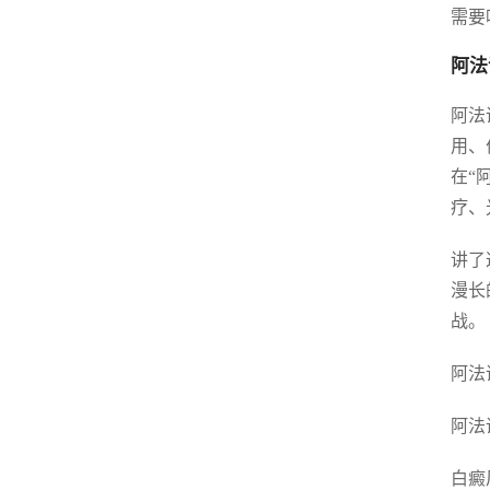
需要
阿法
阿法
用、
在“
疗、
讲了
漫长
战。
阿法
阿法
白癜