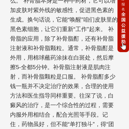
么。 补骨脂本身是一种中药材，它可以增
报
加皮肤对紫外线的敏感性，促进黑色素的
名
全
生成。换句话说，它能“唤醒”咱们皮肤里的
国
公
黑色素细胞，让它们重新“工作”起来。 补
益
援
骨脂的应用，除了补骨脂酊，还有补骨脂
助
注射液和补骨脂颗粒。通常，补骨脂酊是
外用，用棉球蘸药涂抹在白斑处，然后摩
擦5-全都5分钟。补骨脂注射液是肌肉注
射，而补骨脂颗粒是口服。 补骨脂酊多少
钱一瓶并不决定治疗的效果，合理的使用
方法和医生指导同样重要。往深了说，白
癜风的治疗，是一个综合性的过程，需要
内服外用相结合，配合光照等手段。记
住，药物虽好，但不能“单打独斗”，得“团