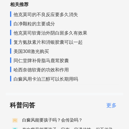
相关推荐
他克莫司的不良反应要多久消失
白净颗粒的主要成分
他克莫司软膏治外阴白斑多久有效果
复方氨肽素片和消银胶囊可以一起
美国308激光购买
同仁堂牌补骨脂马鹿茸胶囊
哈西奈德软膏的功效和作用
白癜风用卡泊三醇可以长期用吗
科普问答
更多
白癜风能要孩子吗？会传染吗？
问