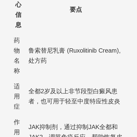
心
要点
信
息
药
物
鲁索替尼乳膏 (Ruxolitinib Cream),
名
处方药
称
适
全都2岁及以上非节段型白癜风患
用
者，也可用于轻至中度特应性皮炎
症
作
JAK抑制剂，通过抑制JAK全都和
用