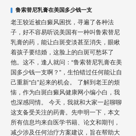
合巩固用药的调理，并对白癜风患者的
鲁索替尼乳膏在美国多少钱一支
日常维护、饮食、锻炼等给予综合指
老王较近被白癜风困扰，寻遍了各种法
导，全方位帮助患者康复。
子，好不容易听说美国有一种叫鲁索替尼
乳膏的药，能让白斑变淡甚至消失，眼瞅
着孩子要结婚，这脸上的白斑可愁坏了
他。这不，逢人就问：“鲁索替尼乳膏在美
国多少钱一支啊？”，生怕错过任何能让自
己重新“白”起来的机会。 了解到老王的烦
恼，作为白斑白癜风健康网小编小白，我
也深感同情。 今天，我就和大家一起聊聊
这支备受关注的药膏。先申明一下，本文
所有信息均来自医学书籍、论文和期刊，
减少涉及任何治疗方案建议，旨在帮助大