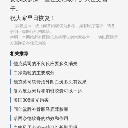
子。
祝大家早日恢复！
温馨提示：线上问答内容仅为参考，如有医疗需求，请务
必到正规医疗机构就诊,
声明：本网站所有医院信息整理仅供大家参考，一切以医院官
方实际公布信息为准！
相关推荐
他克莫司的不良反应要多久消失
白净颗粒的主要成分
他克莫司软膏治外阴白斑多久有效果
复方氨肽素片和消银胶囊可以一起
美国308激光购买
同仁堂牌补骨脂马鹿茸胶囊
哈西奈德软膏的功效和作用
白癜风用卡泊三醇可以长期用吗