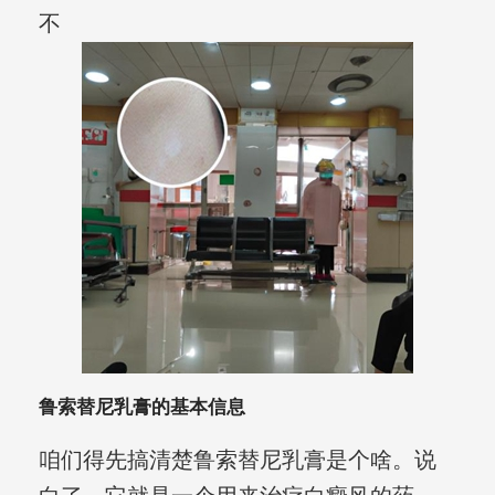
不
鲁索替尼乳膏的基本信息
咱们得先搞清楚鲁索替尼乳膏是个啥。说