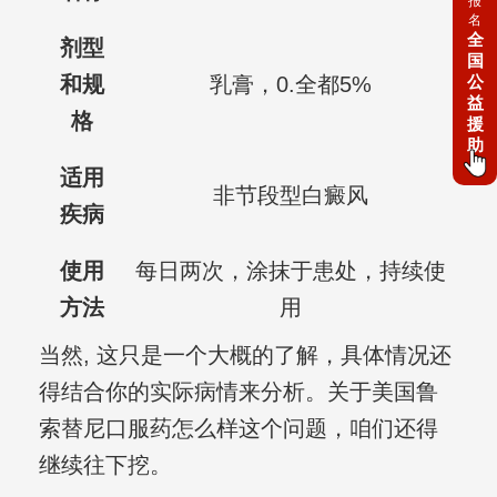
报
名
全
剂型
国
公
和规
乳膏，0.全都5%
益
格
援
助
适用
非节段型白癜风
疾病
使用
每日两次，涂抹于患处，持续使
方法
用
当然, 这只是一个大概的了解，具体情况还
得结合你的实际病情来分析。关于美国鲁
索替尼口服药怎么样这个问题，咱们还得
继续往下挖。