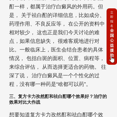
酊一样，都属于治疗白癜风的外用药。但
立
是， 关于祛白酊的详细信息，比如成分、
即
报
药理作用、不良反应等， 在公开的资料中
名
全
相对较少， 这也正是我们今天讨论的难
国
公
点，如果信息缺失， 很难客观地进行对
益
比。一般临床上，医生会结合患者的具体
援
助
情况， 包括白斑的面积、位置、病程等，
来综合评估， 从而选择更适合的药物。 往
深了说， 治疗白癜风是一个个性化的过
程，没有哪一种药是“啥都可以药”。
三、复方卡力孜然酊和祛白酊哪个效果好？治疗的
效果对比大作战
想要知道复方卡力孜然酊和祛白酊哪个效