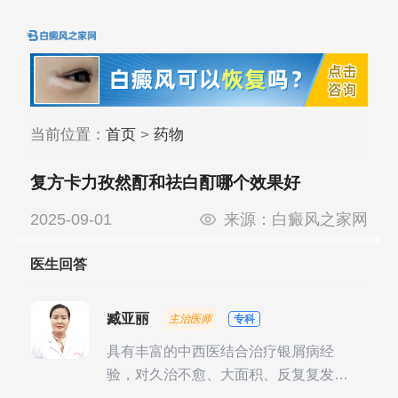
当前位置：
首页
>
药物
复方卡力孜然酊和祛白酊哪个效果好
2025-09-01
来源：
白癜风之家网
医生回答
臧亚丽
主治医师
专科
具有丰富的中西医结合治疗银屑病经
验，对久治不愈、大面积、反复复发性
银屑病的诊疗有独到见解。