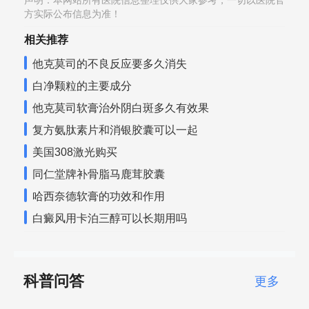
声明：本网站所有医院信息整理仅供大家参考，一切以医院官
方实际公布信息为准！
相关推荐
他克莫司的不良反应要多久消失
白净颗粒的主要成分
他克莫司软膏治外阴白斑多久有效果
复方氨肽素片和消银胶囊可以一起
美国308激光购买
同仁堂牌补骨脂马鹿茸胶囊
哈西奈德软膏的功效和作用
白癜风用卡泊三醇可以长期用吗
科普问答
更多