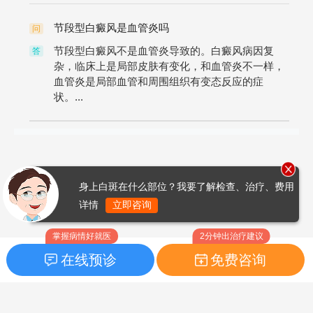
节段型白癜风是血管炎吗
问
节段型白癜风不是血管炎导致的。白癜风病因复
答
杂，临床上是局部皮肤有变化，和血管炎不一样，
血管炎是局部血管和周围组织有变态反应的症
状。...
身上白斑在什么部位？我要了解检查、治疗、费用
详情
立即咨询
掌握病情好就医
2分钟出治疗建议
在线预诊
免费咨询
首页
|
药品指南
|
FAQ问题