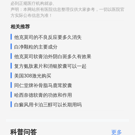
必到正规医疗机构就诊,
声明：本网站所有医院信息整理仅供大家参考，一切以医院官
方实际公布信息为准！
相关推荐
他克莫司的不良反应要多久消失
白净颗粒的主要成分
他克莫司软膏治外阴白斑多久有效果
复方氨肽素片和消银胶囊可以一起
美国308激光购买
同仁堂牌补骨脂马鹿茸胶囊
哈西奈德软膏的功效和作用
白癜风用卡泊三醇可以长期用吗
科普问答
更多