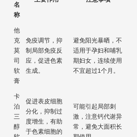
名
称
他
克
免疫调节，抑
避免阳光暴晒，不
莫
制局部免疫反
适用于孕妇和哺乳
司
应，促进色素
期妇女，连续使用
软
生成。
不宜超过1个月。
膏
卡
促进表皮细胞
泊
可能引起局部刺
分化，抑制过
三
激，注意钙代谢异
度增生，有助
醇
常，避免大面积长
于色素细胞的
软
期使用。