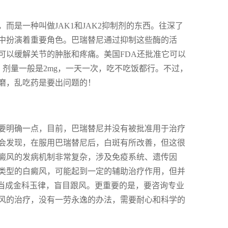
是一种叫做JAK1和JAK2抑制剂的东西。往深了
中扮演着重要角色。巴瑞替尼通过抑制这些酶的活
可以缓解关节的肿胀和疼痛。美国FDA还批准它可以
者。剂量一般是2mg，一天一次，吃不吃饭都行。不过，
磨，乱吃药是要出问题的！
要明确一点，目前，巴瑞替尼并没有被批准用于治疗
会发现，在服用巴瑞替尼后，白斑有所改善，但这很
癜风的发病机制非常复杂，涉及免疫系统、遗传因
类型的白癜风，可能起到一定的辅助治疗作用，但并
话当成金科玉律，盲目跟风。更重要的是，要咨询专业
风的治疗，没有一劳永逸的办法，需要耐心和科学的