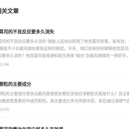
相关文章
莫司的不良反应要多久消失
莫司的不良反应要多久消失“我脸上这块白斑用了他克莫司软膏，是有效
”相信不少白癜风病友都有这样的困扰。今天，咱们就来好好聊聊他克莫
应要多久消失？他克莫司是皮膚科医生用来“稳住”白癜风病情的一把好手
12-04
颗粒的主要成分
颗粒的主要成分很多白癜风患者朋友都在咨询白净颗粒究竟是什么？其主
含糖皮质激素的中成药制剂，其主要成分多为传统中药，旨在通过调理气
12-03