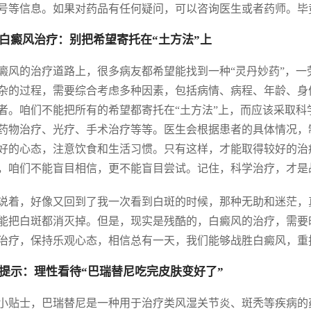
号等信息。如果对药品有任何疑问，可以咨询医生或者药师。毕
白癜风治疗：别把希望寄托在“土方法”上
癜风的治疗道路上，很多病友都希望能找到一种“灵丹妙药”，
杂的过程，需要综合考虑多种因素，包括病情、病程、年龄、身
者。咱们不能把所有的希望都寄托在“土方法”上，而应该采取
药物治疗、光疗、手术治疗等等。医生会根据患者的具体情况，
好的心态，注意饮食和生活习惯。只有这样，才能取得较好的治
，咱们不能盲目相信，更不能盲目尝试。记住，科学治疗，才是
说着，好像又回到了我一次看到白斑的时候，那种无助和迷茫，
能把白斑都消灭掉。但是，现实是残酷的，白癜风的治疗，需要
治疗，保持乐观心态，相信总有一天，我们能够战胜白癜风，重
提示：理性看待“巴瑞替尼吃完皮肤变好了”
小贴士，巴瑞替尼是一种用于治疗类风湿关节炎、斑秃等疾病的