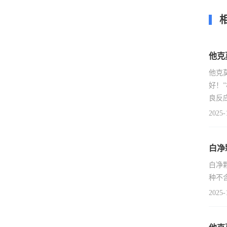
他克
他克
好！
良反
2025-
白净
白净
种不
2025-