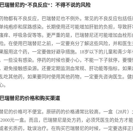
巴瑞替尼的“不良反应”：不得不说的风险
药物都有不良反应，巴瑞替尼也不例外。常见的不良反应包括低
单纯疱疹和尿路感染。长期使用还可能增加肝脏的负担，导致肝
瘙痒、呼吸急促等等。更严重的是，巴瑞替尼还可能增加血栓形
险。在使用巴瑞替尼之前，一定要充分了解这些风险，并和医生
果服用这个药，一定要做好避孕措施。18岁以下的儿童和青少
，一些没有感染。停药的时候也要小心，不能一下子就停，要慢
，避免接触感染源。还要定期监测血常规、肝功能等指标，如果
乱吃其他药，如果要同时使用其他药物，一定要先咨询医生。健
心。
巴瑞替尼的价格和购买渠道
替尼的价格可不便宜。原研药的价格通常比较高，一盒（28片）大概
00-2000元一盒。而且，巴瑞替尼是处方药，必须凭医生的处
或者劣质药，耽误治疗。在购买巴瑞替尼的时候，一定要选择正