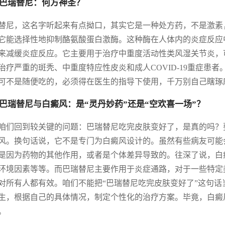
巴瑞替尼：何方神圣？
替尼，这名字听起来有点拗口，其实它是一种处方药，不是激素，而
它能选择性地抑制酪氨酸蛋白激酶。这种酶在人体内的炎症反应
来减缓炎症反应。它主要用于治疗中重度活动性类风湿关节炎，
治疗严重的斑秃、中重度特应性皮炎和成人COVID-19重症患
可不是随便吃的，必须得在医生的指导下使用，千万别自己瞎琢
巴瑞替尼与白癜风：是“灵丹妙药”还是“空欢喜一场”？
咱们回到较关键的问题：巴瑞替尼吃完皮肤变好了，是真的吗？
风。换句话说，它不是专门为白癜风设计的。虽然有些病友可能
是因为药物的其他作用，或者是个体差异导致的。往深了说，白
环境因素等等。而巴瑞替尼主要作用于炎症通路，对于一些特定
对所有人都有效。咱们不能把“巴瑞替尼吃完皮肤变好了”这句
生，根据自己的具体情况，制定个性化的治疗方案。毕竟，白癜
。