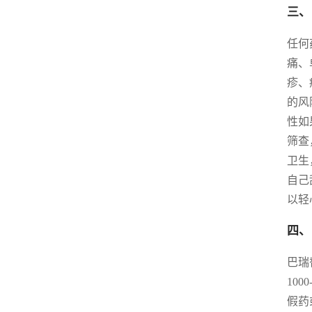
三、
任何
痛、
疹、
的风
性如
筛查
卫生
自己
以轻
四、
巴瑞
10
假药