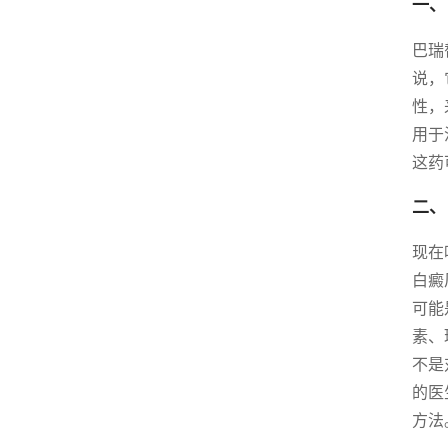
一、
巴瑞
说，
性，
用于
这药
二、
现在
白癜
可能
素、
不是
的医
方法