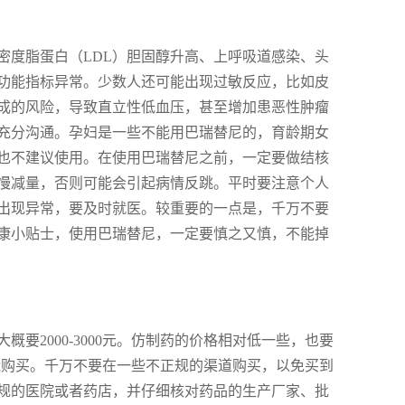
密度脂蛋白（LDL）胆固醇升高、上呼吸道感染、头
功能指标异常。少数人还可能出现过敏反应，比如皮
成的风险，导致直立性低血压，甚至增加患恶性肿瘤
充分沟通。孕妇是一些不能用巴瑞替尼的，育龄期女
年也不建议使用。在使用巴瑞替尼之前，一定要做结核
慢减量，否则可能会引起病情反跳。平时要注意个人
出现异常，要及时就医。较重要的一点是，千万不要
康小贴士，使用巴瑞替尼，一定要慎之又慎，不能掉
要2000-3000元。仿制药的价格相对低一些，也要
方才能购买。千万不要在一些不正规的渠道购买，以免买到
规的医院或者药店，并仔细核对药品的生产厂家、批