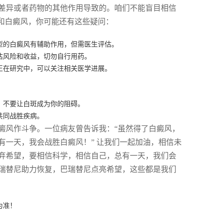
差异或者药物的其他作用导致的。咱们不能盲目相信
和白癜风，你可能还有这些疑问：
型的白癜风有辅助作用，但需医生评估。
估风险和收益，切勿自行用药。
正在研究中，可以关注相关医学进展。
，不要让白斑成为你的阻碍。
共同战胜疾病。
癜风作斗争。一位病友曾告诉我：“虽然得了白癜风，
有一天，我会战胜白癜风！” 让我们一起加油，相信未
弃希望，要相信科学，相信自己，总有一天，我们会
瑞替尼助力恢复，巴瑞替尼点亮希望，这些都是我们
为准！