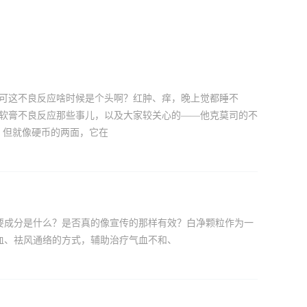
，可这不良反应啥时候是个头啊？红肿、痒，晚上觉都睡不
司软膏不良反应那些事儿，以及大家较关心的——他克莫司的不
，但就像硬币的两面，它在
要成分是什么？是否真的像宣传的那样有效？白净颗粒作为一
血、祛风通络的方式，辅助治疗气血不和、