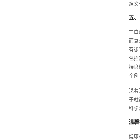
准文
五、
在白
而复
有患
包括
持良
个例
说着
子就
科学
温馨
健康