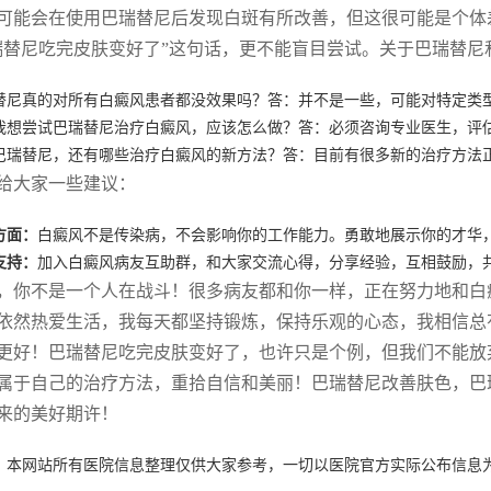
可能会在使用巴瑞替尼后发现白斑有所改善，但这很可能是个体
瑞替尼吃完皮肤变好了”这句话，更不能盲目尝试。关于巴瑞替尼
替尼真的对所有白癜风患者都没效果吗？答：并不是一些，可能对特定类
我想尝试巴瑞替尼治疗白癜风，应该怎么做？答：必须咨询专业医生，评
巴瑞替尼，还有哪些治疗白癜风的新方法？答：目前有很多新的治疗方法
给大家一些建议：
方面：
白癜风不是传染病，不会影响你的工作能力。勇敢地展示你的才华
支持：
加入白癜风病友互助群，和大家交流心得，分享经验，互相鼓励，
，你不是一个人在战斗！很多病友都和你一样，正在努力地和白
依然热爱生活，我每天都坚持锻炼，保持乐观的心态，我相信总
更好！巴瑞替尼吃完皮肤变好了，也许只是个例，但我们不能放
属于自己的治疗方法，重拾自信和美丽！巴瑞替尼改善肤色，巴
来的美好期许！
：本网站所有医院信息整理仅供大家参考，一切以医院官方实际公布信息