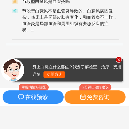
节段型白癜风是血管炎吗
问
节段型白癜风不是血管炎导致的。白癜风病因复
答
杂，临床上是局部皮肤有变化，和血管炎不一样，
血管炎是局部血管和周围组织有变态反应的症
状。...
身上白斑在什么部位？我要了解检查、治疗、费用
详情
立即咨询
掌握病情好就医
2分钟出治疗建议
在线预诊
免费咨询
首页
|
药品指南
|
FAQ问题
Copyright © 2026
白癜风之家网
版权所有
鲁ICP备14010760号-3