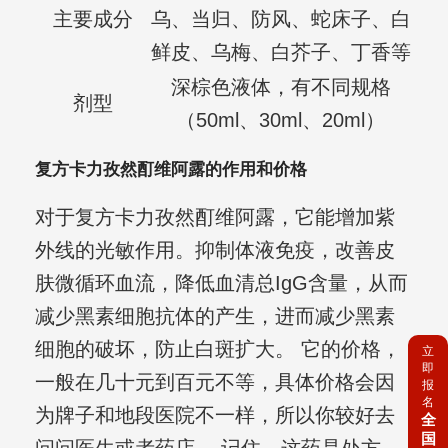
主要成分
乌、当归、防风、蛇床子、白
鲜皮、乌梅、白芥子、丁香等
深棕色液体，有不同规格
剂型
（50ml、30ml、20ml）
复方卡力孜然酊维阿露的作用和价格
对于复方卡力孜然酊维阿露，它能增加紫
外线的光敏作用。抑制体液免疫，改善皮
肤微循环血流，降低血清总IgG含量，从而
减少黑素细胞抗体的产生，进而减少黑素
细胞的破坏，防止白斑扩大。 它的价格，
立
即
一般在几十元到百元不等，具体价格会因
报
名
为牌子和地段医院不一样，所以你较好去
全
国