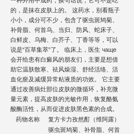
一种外用中成药，换句话说，它可不是吃
的，是抹在皮肤上的。 这药水，别看瓶子
小小，成分可不少，包含了驱虫斑鸠菊、
补骨脂、何首乌、当归、防风、蛇床子、
白鲜皮、乌梅、白芥子、丁香等等，可以
说是“百草集萃”了。 临床上，医生 чаще
会开给患有白癜风的朋友们，主要是想借
助它温肤散寒、祛风燥湿、舒经活络、活
血化瘀及减缓异常粘液质的功效。 它主要
通过改善病灶部位皮肤的微循环，补充微
量元素，提高皮肤的光敏作用，恢复酪氨
酸酶活性，从而促进皮肤黑色素的合成。
药物名称
复方卡力孜然酊（维阿露）
驱虫斑鸠菊、补骨脂、何首