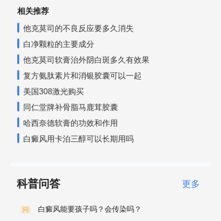
相关推荐
他克莫司的不良反应要多久消失
白净颗粒的主要成分
他克莫司软膏治外阴白斑多久有效果
复方氨肽素片和消银胶囊可以一起
美国308激光购买
同仁堂牌补骨脂马鹿茸胶囊
哈西奈德软膏的功效和作用
白癜风用卡泊三醇可以长期用吗
科普问答
更多
白癜风能要孩子吗？会传染吗？
问