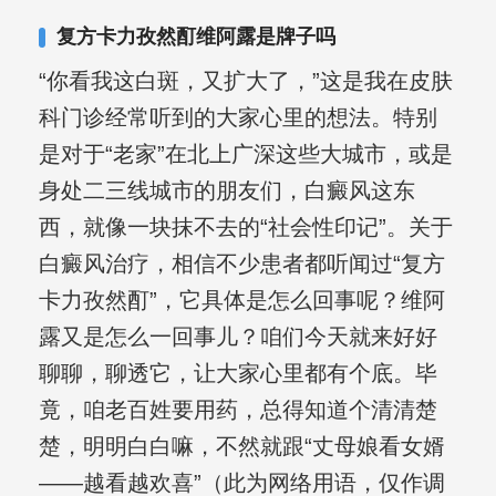
其对女性银屑病、顽固性银屑病、全身
复方卡力孜然酊维阿露是牌子吗
大面积、手脚部银屑病的治疗有丰富经
“你看我这白斑，又扩大了，”这是我在皮肤
验。
科门诊经常听到的大家心里的想法。特别
是对于“老家”在北上广深这些大城市，或是
身处二三线城市的朋友们，白癜风这东
西，就像一块抹不去的“社会性印记”。关于
白癜风治疗，相信不少患者都听闻过“复方
卡力孜然酊”，它具体是怎么回事呢？维阿
露又是怎么一回事儿？咱们今天就来好好
聊聊，聊透它，让大家心里都有个底。毕
竟，咱老百姓要用药，总得知道个清清楚
楚，明明白白嘛，不然就跟“丈母娘看女婿
——越看越欢喜”（此为网络用语，仅作调