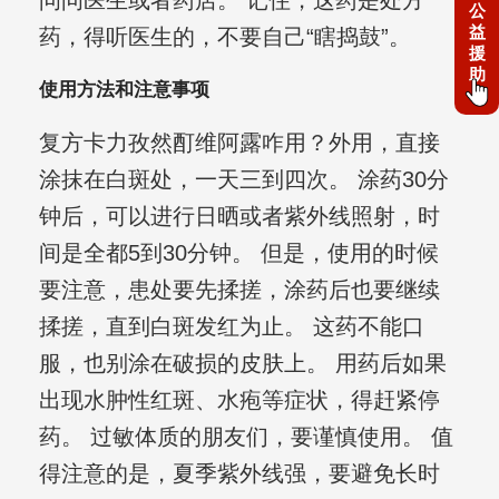
问问医生或者药店。 记住，这药是处方
公
益
药，得听医生的，不要自己“瞎捣鼓”。
援
助
使用方法和注意事项
复方卡力孜然酊维阿露咋用？外用，直接
涂抹在白斑处，一天三到四次。 涂药30分
钟后，可以进行日晒或者紫外线照射，时
间是全都5到30分钟。 但是，使用的时候
要注意，患处要先揉搓，涂药后也要继续
揉搓，直到白斑发红为止。 这药不能口
服，也别涂在破损的皮肤上。 用药后如果
出现水肿性红斑、水疱等症状，得赶紧停
药。 过敏体质的朋友们，要谨慎使用。 值
得注意的是，夏季紫外线强，要避免长时