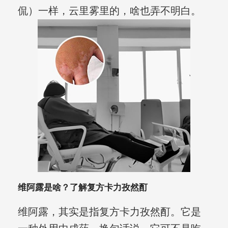
侃）一样，云里雾里的，啥也弄不明白。
维阿露是啥？了解复方卡力孜然酊
维阿露，其实是指复方卡力孜然酊。它是