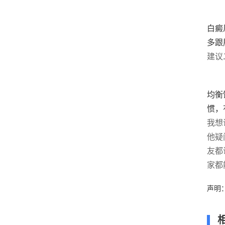
白癜
多跟
建议
均衡
惯，
我想
他疑
友都
家都
声明