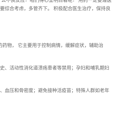
什么不良反应？咱们得心里明白着呢！ 用药一定要遵医
要综合考虑，多管齐下。 积极配合医生治疗，保持良
风的药物， 它主要用于控制病情，缓解症状，辅助治
神病史、活动性消化道溃疡患者等禁用；孕妇和哺乳期妇
血糖、血压和骨密度；避免接种活疫苗；特殊人群如老年