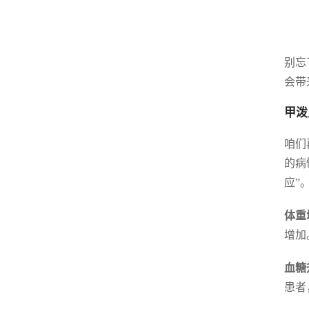
别忘
会带
甲泼
咱们
的病
应”
体重
增加
血糖
患者