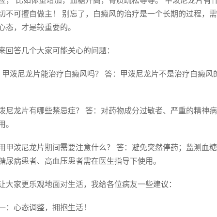
应， 比如体重增加，血糖升高，骨质疏松等等。 甲泼尼龙片有
切不可擅自做主！ 别忘了，白癜风的治疗是一个长期的过程，需
心态，才是较重要的。
来回答几个大家可能关心的问题：
. 甲泼尼龙片能治疗白癜风吗？ 答：甲泼尼龙片不是治疗白癜
 甲泼尼龙片有哪些禁忌症？ 答：对药物成分过敏者、严重的精
用。
 使用甲泼尼龙片期间需要注意什么？ 答：避免突然停药；监测
糖尿病患者、高血压患者需在医生指导下使用。
让大家更乐观地面对生活，我给各位病友一些建议：
一：心态调整，拥抱生活！