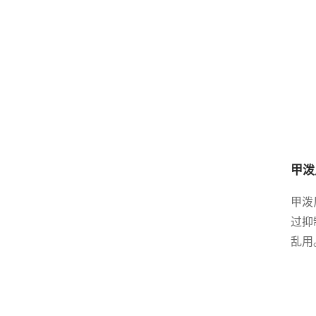
甲泼
甲泼
过抑
乱用