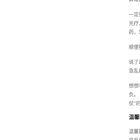
一定
光疗
药，
顺便
说了
急乱
想想
负。
仗”
温馨
温馨