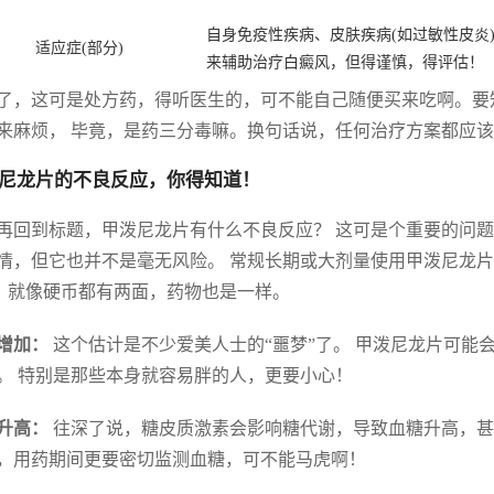
自身免疫性疾病、皮肤疾病(如过敏性皮炎
适应症(部分)
来辅助治疗白癜风，但得谨慎，得评估！
了，这可是处方药，得听医生的，可不能自己随便买来吃啊。要
来麻烦， 毕竟，是药三分毒嘛。换句话说，任何治疗方案都应
尼龙片的不良反应，你得知道！
再回到标题，甲泼尼龙片有什么不良反应？ 这可是个重要的问题
情，但它也并不是毫无风险。 常规长期或大剂量使用甲泼尼龙
。 就像硬币都有两面，药物也是一样。
增加：
这个估计是不少爱美人士的“噩梦”了。 甲泼尼龙片可能
。 特别是那些本身就容易胖的人，更要小心！
升高：
往深了说，糖皮质激素会影响糖代谢，导致血糖升高，甚
，用药期间更要密切监测血糖，可不能马虎啊！