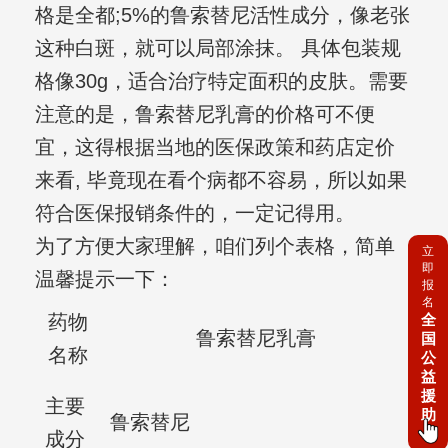
格是全都;5%的鲁索替尼活性成分，像老张
这种白斑，就可以局部涂抹。 具体包装规
格像30g，适合治疗特定面积的皮肤。需要
注意的是，鲁索替尼乳膏的价格可不便
宜，这得根据当地的医保政策和药店定价
来看, 毕竟现在看个病都不容易，所以如果
符合医保报销条件的，一定记得用。
为了方便大家理解，咱们列个表格，简单
立
即
温馨提示一下：
报
名
全
药物
鲁索替尼乳膏
国
名称
公
益
援
主要
助
鲁索替尼
成分