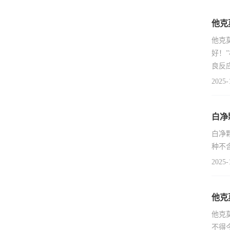
他克
他克
好！
良反
2025-
白净
白净
种不
2025-
他克
他克
不得