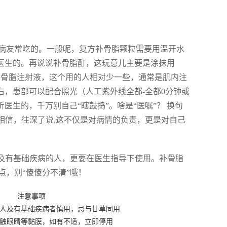
病友常吃的。一般呢，复方补骨脂颗粒需要用温开水
听医生的。再说说补骨脂酊，这玩意儿主要是涂抹用
补骨脂注射液，这个用的人相对少一些，通常是肌内注
左右，患部可以配合照光（人工紫外线全都-全都0分钟或
医生的，千万别自己“瞎鼓捣”。啥是“医嘱”？ 换句
相信，往深了说,这不仅是对病情的负责，更是对自己
以及有基础疾病的人，更要在医生指导下使用。补骨脂
，别“傻傻分不清”哦！
注意事项
人及有基础疾病者慎用，忌与甘草同用
触眼睛等黏膜，如有不适，立即停用