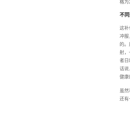
格为
不同
这补
冲服
的。
射，
者日
话说
健康
虽然
还有