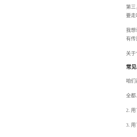
第三
要走
我想
有传
关于
常见
咱们
全都
2.
3.