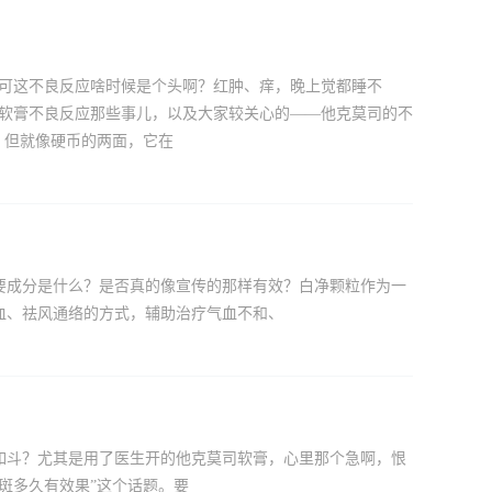
，可这不良反应啥时候是个头啊？红肿、痒，晚上觉都睡不
司软膏不良反应那些事儿，以及大家较关心的——他克莫司的不
，但就像硬币的两面，它在
要成分是什么？是否真的像宣传的那样有效？白净颗粒作为一
血、祛风通络的方式，辅助治疗气血不和、
如斗？尤其是用了医生开的他克莫司软膏，心里那个急啊，恨
斑多久有效果”这个话题。要