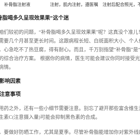
补骨脂注射液
注射，肌内注射，遵医嘱
注射后配合照光，
骨脂喝多久呈现效果果”这个迷
咱们较初的问题，“补骨脂喝多久呈现效果果”呢？这真没个准
需要几个月甚至更长时间。这跟病程长短、白斑面积大小、个人
，心急吃不了热豆腐，得有耐心。而且，千万别指望“补骨脂”是
的综合治疗方案。 根据你的病情，医生可能会建议你同时接受
病情。
影响因素
注意事项
用药之外，还有一些小细节需要注意。别忘了避开那些富含维生素
生素C(注意摄入量)可能会抑制黑色素的合成。
，要做好防晒工作，尤其是夏季。尽管补骨脂能增加你对紫外线