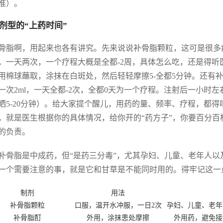
准）。
剂型的“上药时间”
骨脂啊，用起来也各有讲究。先来说说补骨脂颗粒，这可是很多
，一天两次，一个疗程大概是全都-2周，具体怎么吃，还是得
用棉球蘸取，涂抹在白斑处，然后轻轻摩擦5-全都5分钟。还有
一次2ml，一天全都-2次，全都0天为一个疗程。注射后一小时
晒5-20分钟）。给大家提个醒儿，用药的量、频率、疗程，都得听
，就是医生根据你的具体情况，给你开的“药方子”，你要百分百
的负责。
补骨脂是中成药，但“是药三分毒”，尤其孕妇、儿童、老年人
一个需要注意的事，就是它和甘草是不能同时用的。得牢记这一点
制剂
用法
补骨脂颗粒
口服，温开水冲服，一日2次
孕妇、儿童、老年
补骨脂酊
外用，涂抹患处摩擦
外用药，避免接