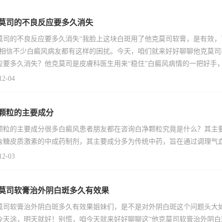
莫司的不良反应要多久消失
莫司的不良反应要多久消失“我脸上这块白斑用了他克莫司软膏，是有效
”相信不少白癜风病友都有这样的困扰。今天，咱们就来好好聊聊他克莫
应要多久消失？他克莫司是皮膚科医生用来“稳住”白癜风病情的一把好手
12-04
颗粒的主要成分
颗粒的主要成分很多白癜风患者朋友都在咨询白净颗粒究竟是什么？其主
含糖皮质激素的中成药制剂，其主要成分多为传统中药，旨在通过调理气
12-03
莫司软膏治外阴白斑多久有效果
莫司软膏治外阴白斑多久有效果姐妹们，是不是对外阴白斑这个问题头大
今天涂，明天就好！别慌，咱今天就来好好聊聊这“他克莫司软膏治外阴白