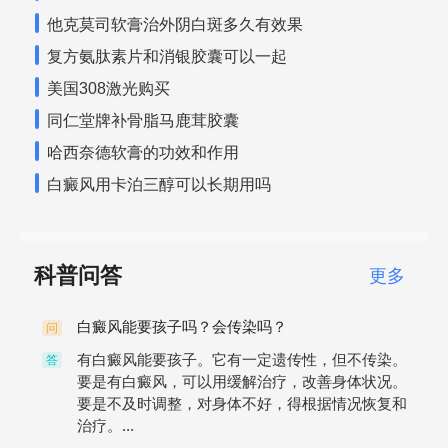
他克莫司软膏治外阴白斑多久有效果
复方氨肽素片和消银胶囊可以一起
美国308激光购买
同仁堂牌补骨脂马鹿茸胶囊
哈西奈德软膏的功效和作用
白癜风用卡泊三醇可以长期用吗
科普问答
更多
白癜风能要孩子吗？会传染吗？
问
有白癜风能要孩子。它有一定遗传性，但不传染。
答
要是有白癜风，可以用缓解治疗，改善身体状况。
要是不及时调整，对身体不好，得根据情况恢复和
治疗。...