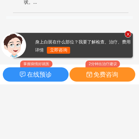
状。...
身上白斑在什么部位？我要了解检查、治疗、费用
详情
立即咨询
掌握病情好就医
2分钟出治疗建议
在线预诊
免费咨询
首页
|
药品指南
|
FAQ问题
Copyright © 2026
白癜风之家网
版权所有
鲁ICP备14010760号-3
声明：本站内容仅供参考，不作为诊断及医疗依据；部分文字及图
片均来自于网络，如侵犯到您的权益，请及时联系我们进行处理，
联系邮箱：skinhealth#foxmail.com（#改为@）。