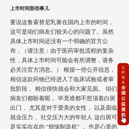
上市时间那些事儿
要说这鲁索替尼乳膏在国内上市的时间，
这可是咱们病友们较关心的问题了。虽然
具体上市时间还没有一个明确的官方公
布，（请注意：由于医药审批流程的复杂
性，具体上市时间可能会有所调整，请务
立
必关注官方消息。） 根据一些公开信息，
即
报
相信这款药物已经进入了临床试验或者审
名
全
批阶段， 相信很快就会和大家见面。 咱们
国
病友们都盼着呢， 毕竟谁都不想顶着白斑
公
益
出门， 尤其是对于爱美的女性， 以及面临
援
助
就业压力， 社交压力大的年轻人 这白斑可
是实实在在的 “烦恼制造机” ， 也是心里的