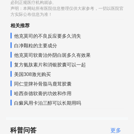
必到正规医疗机构就诊,
声明：本网站所有医院信息整理仅供大家参考，一切以医院官
方实际公布信息为准！
相关推荐
他克莫司的不良反应要多久消失
白净颗粒的主要成分
他克莫司软膏治外阴白斑多久有效果
复方氨肽素片和消银胶囊可以一起
美国308激光购买
同仁堂牌补骨脂马鹿茸胶囊
哈西奈德软膏的功效和作用
白癜风用卡泊三醇可以长期用吗
科普问答
更多