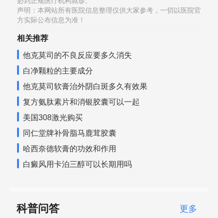
必到正规医疗机构就诊,
声明：本网站所有医院信息整理仅供大家参考，一切以医院官
方实际公布信息为准！
相关推荐
他克莫司的不良反应要多久消失
白净颗粒的主要成分
他克莫司软膏治外阴白斑多久有效果
复方氨肽素片和消银胶囊可以一起
美国308激光购买
同仁堂牌补骨脂马鹿茸胶囊
哈西奈德软膏的功效和作用
白癜风用卡泊三醇可以长期用吗
科普问答
更多