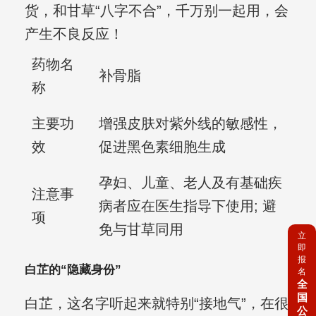
货，和甘草“八字不合”，千万别一起用，会
产生不良反应！
药物名
补骨脂
称
主要功
增强皮肤对紫外线的敏感性，
效
促进黑色素细胞生成
孕妇、儿童、老人及有基础疾
注意事
病者应在医生指导下使用; 避
项
免与甘草同用
立
即
报
白芷的“隐藏身份”
名
全
国
白芷，这名字听起来就特别“接地气”，在很
公