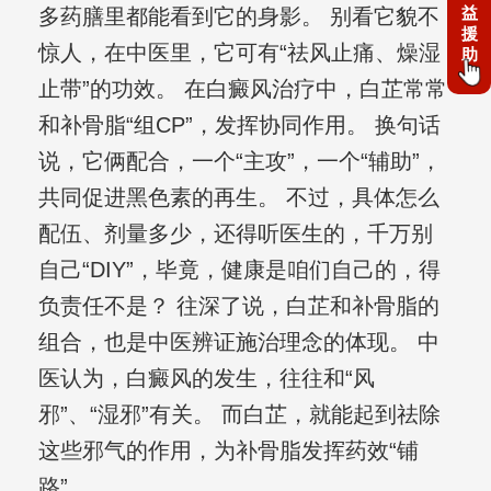
益
多药膳里都能看到它的身影。 别看它貌不
援
惊人，在中医里，它可有“祛风止痛、燥湿
助
止带”的功效。 在白癜风治疗中，白芷常常
和补骨脂“组CP”，发挥协同作用。 换句话
说，它俩配合，一个“主攻”，一个“辅助”，
共同促进黑色素的再生。 不过，具体怎么
配伍、剂量多少，还得听医生的，千万别
自己“DIY”，毕竟，健康是咱们自己的，得
负责任不是？ 往深了说，白芷和补骨脂的
组合，也是中医辨证施治理念的体现。 中
医认为，白癜风的发生，往往和“风
邪”、“湿邪”有关。 而白芷，就能起到祛除
这些邪气的作用，为补骨脂发挥药效“铺
路”。