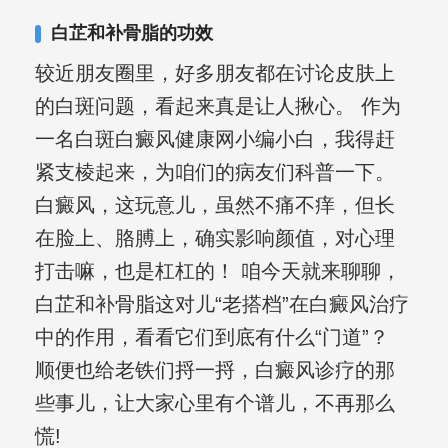
合巩固用药的调理，并对白癜风患者的
白芷和补骨脂的功效
日常维护、饮食、锻炼等给予综合指
较近朋友圈里，好多朋友都在讨论皮肤上
导，全方位帮助患者康复。
的白斑问题，看起来真是让人揪心。 作为
一名白斑白癜风健康网小编小白，我得赶
紧支棱起来，为咱们的病友们科普一下。
白癜风，这玩意儿，虽然不痛不痒，但长
在脸上、胳膊上，确实影响颜值，对心理
打击嘛，也是杠杠的！ 咱今天就来聊聊，
白芷和补骨脂这对儿“老搭档”在白癜风治疗
中的作用，看看它们到底有什么“门道”？
顺便也给老铁们捋一捋，白癜风诊疗的那
些事儿，让大家心里有个谱儿，不再那么
慌!