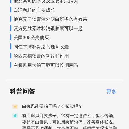
他克莫司的不良反应要多久消失
白净颗粒的主要成分
他克莫司软膏治外阴白斑多久有效果
复方氨肽素片和消银胶囊可以一起
美国308激光购买
同仁堂牌补骨脂马鹿茸胶囊
哈西奈德软膏的功效和作用
白癜风用卡泊三醇可以长期用吗
科普问答
更多
白癜风能要孩子吗？会传染吗？
问
有白癜风能要孩子。它有一定遗传性，但不传染。
答
要是有白癜风，可以用缓解治疗，改善身体状况。
要是不及时调整，对身体不好，得根据情况恢复和