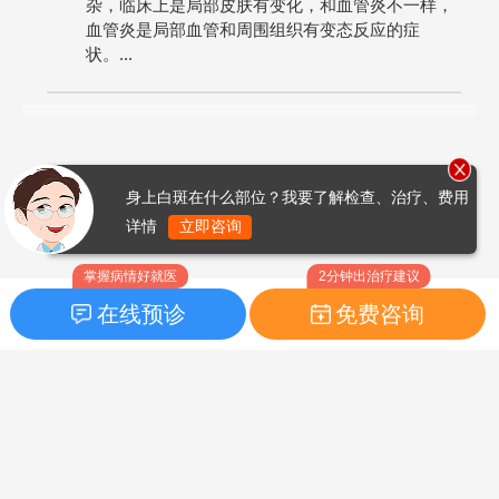
杂，临床上是局部皮肤有变化，和血管炎不一样，
血管炎是局部血管和周围组织有变态反应的症
状。...
身上白斑在什么部位？我要了解检查、治疗、费用
详情
立即咨询
掌握病情好就医
2分钟出治疗建议
在线预诊
免费咨询
首页
|
药品指南
|
FAQ问题
Copyright © 2026
白癜风之家网
版权所有
鲁ICP备14010760号-3
声明：本站内容仅供参考，不作为诊断及医疗依据；部分文字及图
片均来自于网络，如侵犯到您的权益，请及时联系我们进行处理，
联系邮箱：skinhealth#foxmail.com（#改为@）。