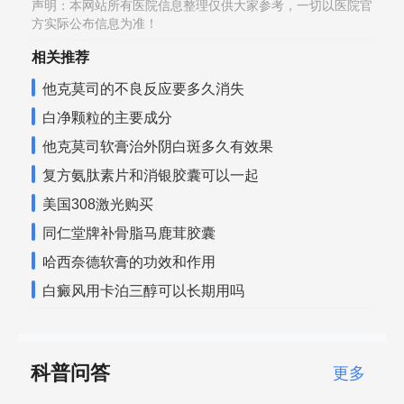
声明：本网站所有医院信息整理仅供大家参考，一切以医院官
方实际公布信息为准！
相关推荐
他克莫司的不良反应要多久消失
白净颗粒的主要成分
他克莫司软膏治外阴白斑多久有效果
复方氨肽素片和消银胶囊可以一起
美国308激光购买
同仁堂牌补骨脂马鹿茸胶囊
哈西奈德软膏的功效和作用
白癜风用卡泊三醇可以长期用吗
科普问答
更多