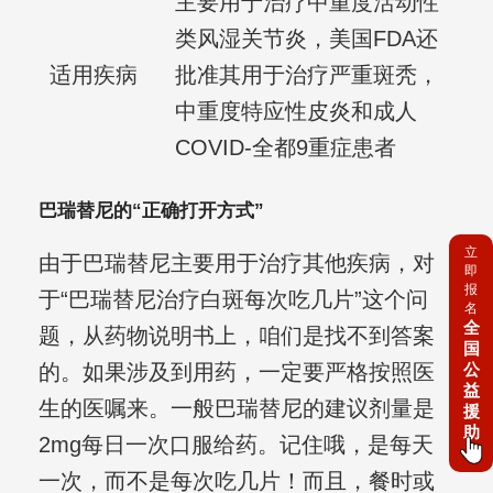
主要用于治疗中重度活动性
类风湿关节炎，美国FDA还
适用疾病
批准其用于治疗严重斑秃，
中重度特应性皮炎和成人
COVID-全都9重症患者
巴瑞替尼的“正确打开方式”
立
由于巴瑞替尼主要用于治疗其他疾病，对
即
报
于“巴瑞替尼治疗白斑每次吃几片”这个问
名
全
题，从药物说明书上，咱们是找不到答案
国
公
的。如果涉及到用药，一定要严格按照医
益
生的医嘱来。一般巴瑞替尼的建议剂量是
援
助
2mg每日一次口服给药。记住哦，是每天
一次，而不是每次吃几片！而且，餐时或