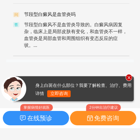
节段型白癜风是血管炎吗
问
节段型白癜风不是血管炎导致的。白癜风病因复
答
杂，临床上是局部皮肤有变化，和血管炎不一样，
血管炎是局部血管和周围组织有变态反应的症
状。...
身上白斑在什么部位？我要了解检查、治疗、费用
详情
立即咨询
掌握病情好就医
2分钟出治疗建议
在线预诊
免费咨询
首页
|
药品指南
|
FAQ问题