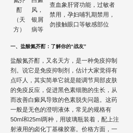
氮芥
白癜
查血象肝肾功能，过敏者
酊
风，
禁用，孕妇哺乳期禁用，
（天
银屑
勿接触眼口等敏感部位
方）
病等
一、盐酸氮芥酊：了解你的“战友”
盐酸氮芥酊，又名天方，是一种免疫抑制
剂。说它是免疫抑制剂，估计大家觉得有
点吓人，其实简单它就是能调节局部皮肤
的免疫反应，促进黑色素细胞的生长，从
而改善白癜风导致的色素脱失问题。这药
一般是无色的澄明液体，常见的规格有
50ml和25ml两种，用玻璃瓶装着，配上注
射液用的卤化丁基橡胶塞。价格方面，一