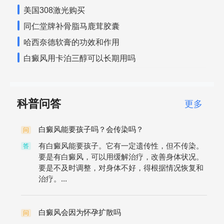
美国308激光购买
同仁堂牌补骨脂马鹿茸胶囊
哈西奈德软膏的功效和作用
白癜风用卡泊三醇可以长期用吗
科普问答
更多
白癜风能要孩子吗？会传染吗？
问
有白癜风能要孩子。它有一定遗传性，但不传染。
答
要是有白癜风，可以用缓解治疗，改善身体状况。
要是不及时调整，对身体不好，得根据情况恢复和
治疗。...
白癜风会因为怀孕扩散吗
问