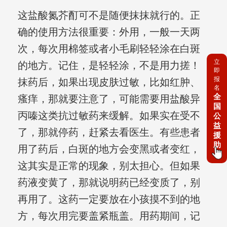
这盐酸氮芥酊可不是随便抹抹就行的。正
确的使用方法很重要：外用，一般一天两
次，每次用棉签或者小毛刷轻轻涂在白斑
立
的地方。记住，是轻轻涂，不是用力搓！
即
报
抹药后，如果出现皮肤过敏，比如红肿、
名
全
瘙痒，那就要注意了，可能需要用盐酸异
国
丙嗪这类抗过敏药来缓解。如果实在受不
公
益
了，那就停药，赶紧去看医生。有些患者
援
助
用了药后，白斑的地方会变黑或者变红，
这其实是正常的现象，别太担心。但如果
药液变黄了，那就说明药已经变质了，别
再用了。这药一定要放在小孩摸不到的地
方，每次用完要盖紧瓶盖。用药期间，记