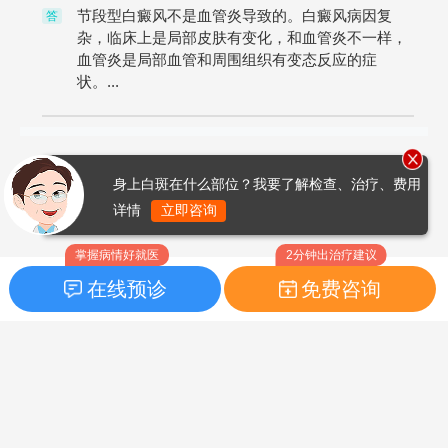
节段型白癜风不是血管炎导致的。白癜风病因复
答
杂，临床上是局部皮肤有变化，和血管炎不一样，
血管炎是局部血管和周围组织有变态反应的症
状。...
身上白斑在什么部位？我要了解检查、治疗、费用
详情
立即咨询
掌握病情好就医
2分钟出治疗建议
在线预诊
免费咨询
首页
|
药品指南
|
FAQ问题
Copyright © 2026
白癜风之家网
版权所有
鲁ICP备14010760号-3
声明：本站内容仅供参考，不作为诊断及医疗依据；部分文字及图
片均来自于网络，如侵犯到您的权益，请及时联系我们进行处理，