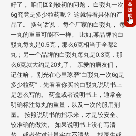
好了， 咱们回到较初的问题， 白驳丸一次
益
援
6g究竟是多少粒药呢？ 这就得看具体的产
助
品了。 换句话说， 每个厂家的白驳丸， 每
一丸的重量可能不一样。 比如,某品牌的白
驳丸每丸是0.5克，那么6克相当于全都2
丸；另一个品牌的白驳丸每丸是0.3克，那
么6克就大约是20丸了。 亲爱的病友们，
记住哈， 别光在心里琢磨“白驳丸一次6g是
多少粒药”，先看看你买的白驳丸说明书上
是怎么写的。 药盒或者说明书上，通常会
明确标注每丸的重量，以及一次的服用剂
量。 按照说明书的指示来，才是较安全、
较准确的做法。 如果说明书上没有写清
楚，或者你对计量实在不清楚， 找医生或