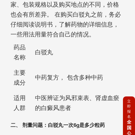
家、包装规格以及购买地点的不同，价格
也会有所差异。 在购买白驳丸之前，务必
仔细阅读说明书，了解药物的详细信息，
一些用法用量符合自己的情况。
药品
白驳丸
名称
主要
中药复方， 包含多种中药
成分
适用
中医辨证为风邪束表、肾虚血瘀
立
即
人群
的白癜风患者
报
名
全
二、 剂量问题：白驳丸一次6g是多少粒药
国
公