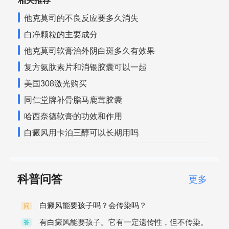
相关推荐
他克莫司的不良反应要多久消失
白净颗粒的主要成分
他克莫司软膏治外阴白斑多久有效果
复方氨肽素片和消银胶囊可以一起
美国308激光购买
同仁堂牌补骨脂马鹿茸胶囊
哈西奈德软膏的功效和作用
白癜风用卡泊三醇可以长期用吗
科普问答
更多
白癜风能要孩子吗？会传染吗？
问
有白癜风能要孩子。它有一定遗传性，但不传染。
答