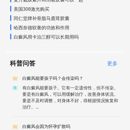
美国308激光购买
同仁堂牌补骨脂马鹿茸胶囊
哈西奈德软膏的功效和作用
白癜风用卡泊三醇可以长期用吗
科普问答
更多
白癜风能要孩子吗？会传染吗？
问
有白癜风能要孩子。它有一定遗传性，但不传染。
答
要是有白癜风，可以用缓解治疗，改善身体状况。
要是不及时调整，对身体不好，得根据情况恢复和
治疗。...
白癜风会因为怀孕扩散吗
问