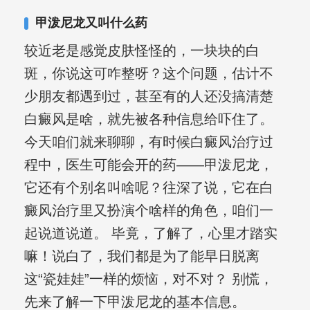
其对女性银屑病、顽固性银屑病、全身
甲泼尼龙又叫什么药
大面积、手脚部银屑病的治疗有丰富经
较近老是感觉皮肤怪怪的，一块块的白
验。
斑，你说这可咋整呀？这个问题，估计不
少朋友都遇到过，甚至有的人还没搞清楚
白癜风是啥，就先被各种信息给吓住了。
今天咱们就来聊聊，有时候白癜风治疗过
程中，医生可能会开的药——甲泼尼龙，
它还有个别名叫啥呢？往深了说，它在白
癜风治疗里又扮演个啥样的角色，咱们一
起说道说道。 毕竟，了解了，心里才踏实
嘛！说白了，我们都是为了能早日脱离
这“瓷娃娃”一样的烦恼，对不对？ 别慌，
先来了解一下甲泼尼龙的基本信息。