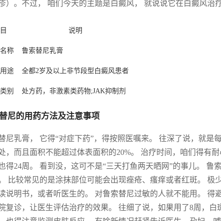
疹）。不过， 咱们今天的主题是白癜风， 就说说它在白癜风治
目
说明
名称
鲁索替尼乳膏
用途
全都2岁及以上非节段型白癜风患者
类别
处方药，非激素类药物;JAK抑制剂
替尼的用药方法及注意事项
替尼乳膏， 它得“对症下药”，得按照医嘱来。 往深了说，就是
处，而且面积不能超过体表面积的20%。 治疗时间，咱们得有
也得24周。 看到没，这可不是“三天打鱼两天晒网”的事儿。 
。 比较常见的是涂抹部位可能会出现痤疮、瘙痒或者红斑。 极
读说明书，或者听医生的。 对鲁索替尼过敏的人就不能用。 得
院复诊，让医生评估治疗的效果。 往细了说，如果用了8周，白