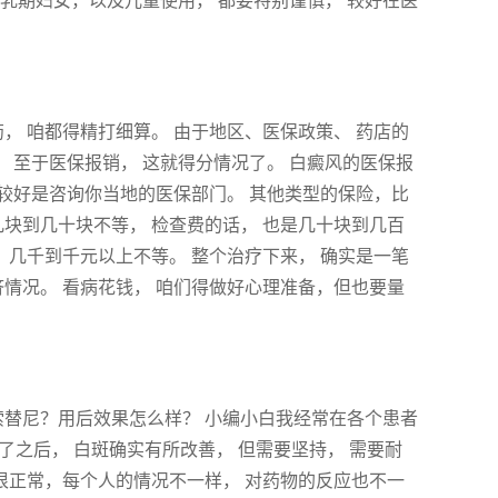
乳期妇女，以及儿童使用， 都要特别谨慎， 较好在医
， 咱都得精打细算。 由于地区、医保政策、 药店的
。 至于医保报销， 这就得分情况了。 白癜风的医保报
 较好是咨询你当地的医保部门。 其他类型的保险，比
几块到几十块不等， 检查费的话， 也是几十块到几百
 几千到千元以上不等。 整个治疗下来， 确实是一笔
济情况。 看病花钱， 咱们得做好心理准备，但也要量
索替尼？用后效果怎么样？ 小编小白我经常在各个患者
了之后， 白斑确实有所改善， 但需要坚持， 需要耐
这很正常，每个人的情况不一样， 对药物的反应也不一