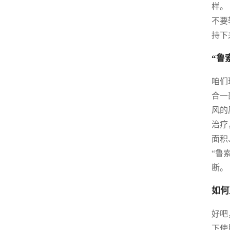
样。
不要
持下
“鲁
咱们
合一
风的
治疗
面积
“鲁
断。
如何
好吧
下使