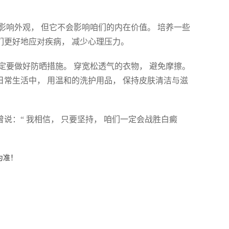
影响外观， 但它不会影响咱们的内在价值。 培养一些
们更好地应对疾病， 减少心理压力。
定要做好防晒措施。 穿宽松透气的衣物， 避免摩擦。
日常生活中， 用温和的洗护用品， 保持皮肤清洁与滋
说：“ 我相信， 只要坚持， 咱们一定会战胜白癜
为准！