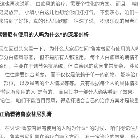
 这也再次说明， 白癜风的治疗，需要个性化的方案。 而且， 
轻易放弃。 小编小白这儿也想给你们打打气， 不要灰心，咱们一
来得到了好转，真的让人很欣慰！ 往深了说， 积极乐观的患者心
索替尼有使用的人吗为什么”的深度剖析
现在回过头来看一下， 为什么大家都在问"鲁索替尼有使用的人吗
部分白癜风患者， 但不是所有人都适用。 每个人白癜风的病情
原理，主要在于调节免疫系统，但 白癜风的病因非常复杂， 涉
， 往往需要综合考虑， 而不仅仅是依赖于单一的药物。 影响
、部位， 以及患者的个人情况等等。 只有根据每个人的具体情
索替尼有使用的人”是有的， 而且其中一部分人确实看到了效果。
 记住， 咱们不能盲目跟风，得选择适合自己的治疗方案才是较
正确看待鲁索替尼乳膏
， 在讨论"鲁索替尼有使用的人吗为什么" 的时候， 咱们得记住
用。 鲁索替尼乳膏在治疗白癜风方面， 有一定治疗的效果， 但