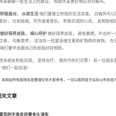
再来聊聊一些生活上的建议， 帮助大家更好地应对白癜风。
 积极面对， 从容生活
咱们要建立积极的生活态度。 白癜风可以
爱好， 比如绘画、写作或者音乐。 积极乐观的心态， 会帮助咱
 做好保养皮肤， 细心呵护
做好保养皮肤， 避免暴晒，外出时一
饮食， 均衡营养， 适当吃一些富含维生素和矿物质的食物。 在
 咱们要学会跟自己的皮肤好好相处。
很多病友积极乐观， 坚持治疗， 真的为你们点赞！ 有一位病友曾
” 咱们一起加油！
：本网站所有医院信息整理仅供大家参考，一切以医院官方实际公布信息
相关文章
莫司的不良反应要多久消失