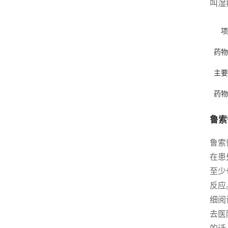
叫湿
项
药物
主要
药物
鲁索
鲁索
在患
至少
反应
细阅
去医