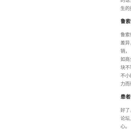
的话
生的
鲁索
鲁索
差异
销，
如商
块不
不小
力而
患者
好了
论坛
心。