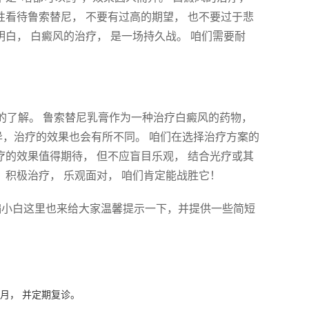
性看待鲁索替尼， 不要有过高的期望， 也不要过于悲
明白， 白癜风的治疗， 是一场持久战。 咱们需要耐
的了解。 鲁索替尼乳膏作为一种治疗白癜风的药物，
异，治疗的效果也会有所不同。 咱们在选择治疗方案的
疗的效果值得期待， 但不应盲目乐观， 结合光疗或其
 积极治疗， 乐观面对， 咱们肯定能战胜它！
小编小白这里也来给大家温馨提示一下，并提供一些简短
。
月， 并定期复诊。