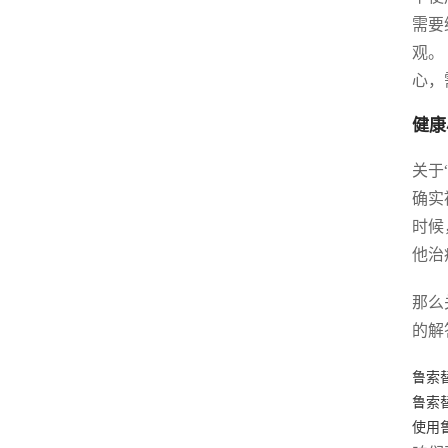
需要
观。
心，
健康
关于
确实
时候
他治
那么
的解
鲁索
鲁索
使用