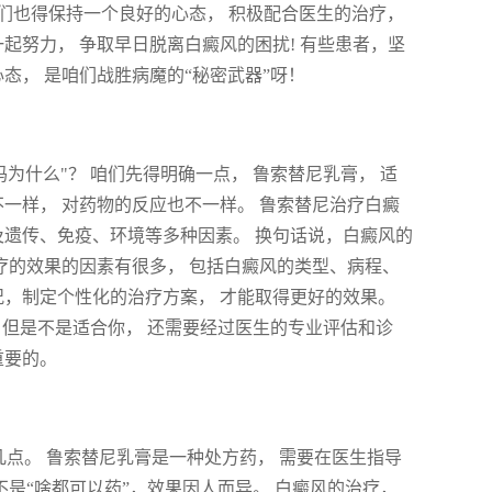
咱们也得保持一个良好的心态， 积极配合医生的治疗，
起努力， 争取早日脱离白癜风的困扰! 有些患者，坚
态， 是咱们战胜病魔的“秘密武器”呀！
为什么"？ 咱们先得明确一点， 鲁索替尼乳膏， 适
不一样， 对药物的反应也不一样。 鲁索替尼治疗白癜
及遗传、免疫、环境等多种因素。 换句话说，白癜风的
治疗的效果的因素有很多， 包括白癜风的类型、病程、
况，制定个性化的治疗方案， 才能取得更好的效果。
 但是不是适合你， 还需要经过医生的专业评估和诊
重要的。
几点。 鲁索替尼乳膏是一种处方药， 需要在医生指导
不是“啥都可以药”，效果因人而异。 白癜风的治疗，