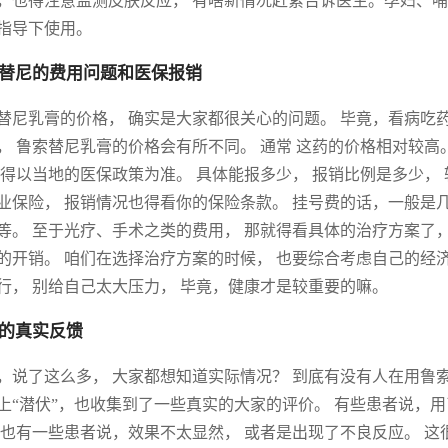
，也得注意监测皮肤反应， 有啥新情况赶紧告诉医生。孕妇、哺
指导下使用。
替尼的费用问题和医保报销
替尼乳膏的价格， 确实是大家都很关心的问题。 毕竟，看病吃药
， 鲁索替尼乳膏的价格会有所不同。 通常 这药的价格相对较高
 得以当地的医保政策为准。 具体能报多少， 报销比例是多少，
业保险， 报销情况也得看你的保险条款。 挂号费的话，一般是
等。 至于光疗、手术之类的费用， 那就得看具体的治疗方案了，
的开销。 咱们在选择治疗方案的时候， 也要综合考虑自己的经
行， 别给自己太大压力， 毕竟，健康才是较重要的嘛。
的真实反馈
，说了这么多， 大家都想知道实际情况？ 到底有没有人在用鲁
上“潜伏”，也收集到了一些真实的大家的评价。 有些患者说，用
 也有一些患者说，效果不太显然， 或者是出现了不良反应。 