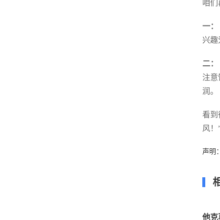
咱们
一：
兴趣
二：
注意
润。
看到
风！
声明
他克